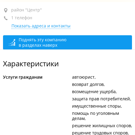
район "Центр", ул. Луцкого, 16
район "Центр"
1 телефон
оф. 11
Показать адреса и контакты
+7 958 887-24-03
закрыто, откроется в 09:00
Поднять эту компанию
в разделах наверх
Характеристики
Услуги гражданам
автоюрист
возврат долгов
возмещение ущерба
защита прав потребителей
имущественные споры
помощь по уголовным
делам
решение жилищных споров
решение трудовых споров