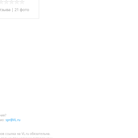
тзывa
|
21 фото
ния?
мо:
spr@VL.ru
лов
ссылка на VL.ru
обязательна.