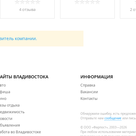
4 отзывa
2 о
авитель компании.
САЙТЫ ВЛАДИВОСТОКА
ИНФОРМАЦИЯ
вто
Справка
фиша
Вакансии
ино
Контакты
азы отдыха
едвижимость
Обнаружили ошибку, есть предложе
овости
Отправьте нам
сообщение
или пись
бъявления
© ООО «Фарпост», 2003—2026
абота во Владивостоке
При любом использовании материа