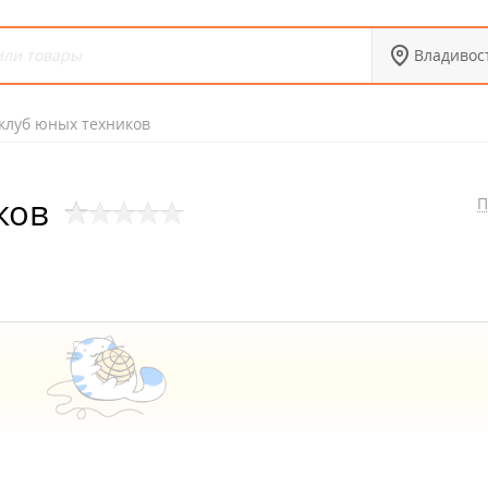
Владивос
клуб юных техников
ков
П