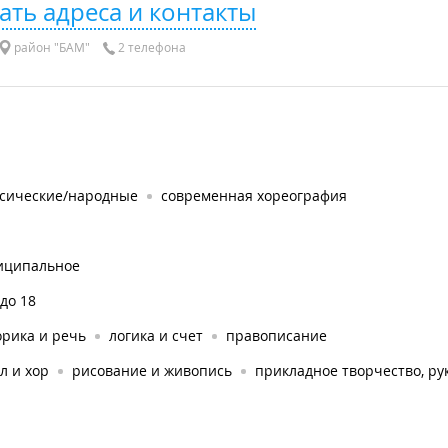
ать адреса и контакты
район "БАМ"
2 телефона
ссические/народные
современная хореография
иципальное
 до 18
орика и речь
логика и счет
правописание
л и хор
рисование и живопись
прикладное творчество, ру