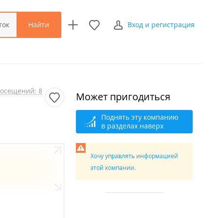
Найти
ток
Вход и регистрация
осещений: 8
Может пригодиться
Поднять эту компанию
в разделах наверх
Хочу управлять информацией
этой компании.