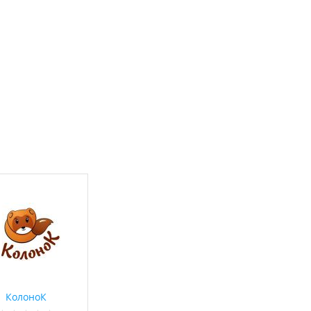
КолоноК