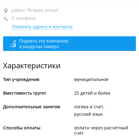
район "Вторая речка", ул. Русская, 85
район "Вторая речка"
2 телефона
+7 (423) 232-99-18
Показать адреса и контакты
+7 924 240-14-85
заведующая
сегодня закрыто
Поднять эту компанию
в разделах наверх
Характеристики
Тип учреждения
муниципальное
Вместимость групп
25 детей и более
Дополнительные занятия
логика и счет
русский язык
Способы оплаты
оплата через расчётный
счёт