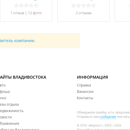
1 отзыв
|
12 фото
2 отзывa
авитель компании.
САЙТЫ ВЛАДИВОСТОКА
ИНФОРМАЦИЯ
вто
Справка
фиша
Вакансии
ино
Контакты
азы отдыха
едвижимость
Обнаружили ошибку, есть предложе
овости
Отправьте нам
сообщение
или пись
бъявления
© ООО «Фарпост», 2003—2026
абота во Владивостоке
При любом использовании материа