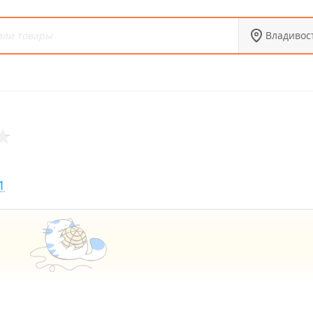
Владивос
1