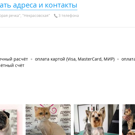
ать адреса и контакты
орая речка", "Некрасовская"
3 телефона
ичный расчёт
оплата картой (Visa, MasterCard, МИР)
оплат
чётный счёт