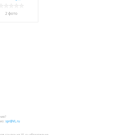
2 фото
ния?
мо:
spr@VL.ru
лов
ссылка на VL.ru
обязательна.