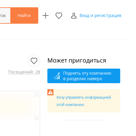
Найти
ток
Вход и регистрация
Может пригодиться
Посещений: 28
Поднять эту компанию
в разделах наверх
Хочу управлять информацией
этой компании.