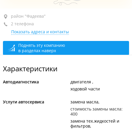
район "Фадеева", ул. Фадеева, 16В стр. 2
район "Фадеева"
2 телефона
+7 (423) 257-17-67
авторемонт
Показать адреса и контакты
+7 908 458-26-19
закрыто, откроется в 10:00
Поднять эту компанию
в разделах наверх
Характеристики
Автодиагностика
двигателя
ходовой части
Услуги автосервиса
замена масла
стоимость замены масла:
400
замена тех.жидкостей и
фильтров