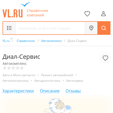
Справочник
компаний
VL.ru
/
Справочник
/
Автокомплекс
/
Диал-Сервис
Диал-Сервис
Автокомплекс
Авто и Мото запчасти
•
Ремонт автомобилей
•
Автоэлектроника
•
Автодиагностика
•
Автосервис
Характеристики
Описание
Отзывы