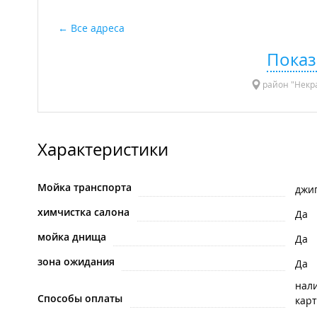
Все адреса
Показ
район "Некра
Характеристики
Мойка транспорта
джи
химчистка салона
Да
мойка днища
Да
зона ожидания
Да
нал
Способы оплаты
карт