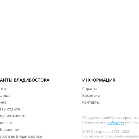
САЙТЫ ВЛАДИВОСТОКА
ИНФОРМАЦИЯ
вто
Справка
фиша
Вакансии
ино
Контакты
азы отдыха
едвижимость
Обнаружили ошибку, есть предложе
овости
Отправьте нам
сообщение
или пись
бъявления
© ООО «Фарпост», 2003—2026
абота во Владивостоке
При любом использовании материа