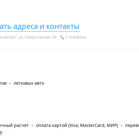
ать адреса и контакты
совская", ул. Некрасовская, 94
2 телефона
пов
легковых авто
ичный расчёт
оплата картой (Visa, MasterCard, МИР)
перев
у