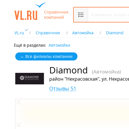
Справочник
компаний
VL.ru
Справочник
Автомойка
Diamond
Ещё в разделах:
Автомойки
← Все филиалы компании
Diamond
(Автомойка)
район "Некрасовская", ул. Некрасов
Отзывы 51