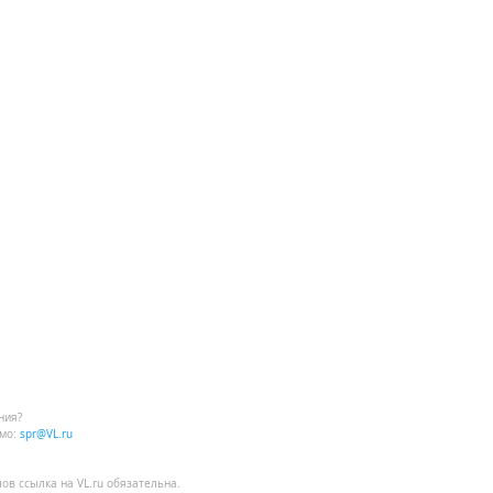
ния?
мо:
spr@VL.ru
лов
ссылка на VL.ru
обязательна.