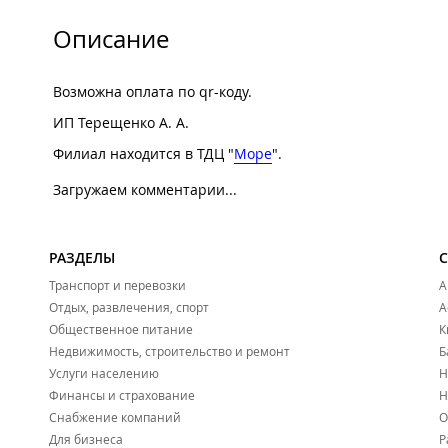
Описание
Возможна оплата по qr-коду.
ИП Терещенко А. А.
Филиал находится в ТДЦ "
Море
".
Загружаем комментарии...
РАЗДЕЛЫ
Транспорт и перевозки
А
Отдых, развлечения, спорт
А
Общественное питание
К
Недвижимость, строительство и ремонт
Б
Услуги населению
Н
Финансы и страхование
Н
Снабжение компаний
О
Для бизнеса
Р