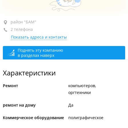
район "БАМ", ул. Иртышская, 15 стр. 7
район "БАМ"
2 телефона
1-й этаж, оф. 6
Показать адреса и контакты
+7 914 653-30-60
+7 914 790-24-80
Поднять эту компанию
в разделах наверх
По предварительному звонку
сегодня закрыто
Характеристики
Ремонт
компьютеров
оргтехники
ремонт на дому
Да
Коммерческое оборудование
полиграфическое