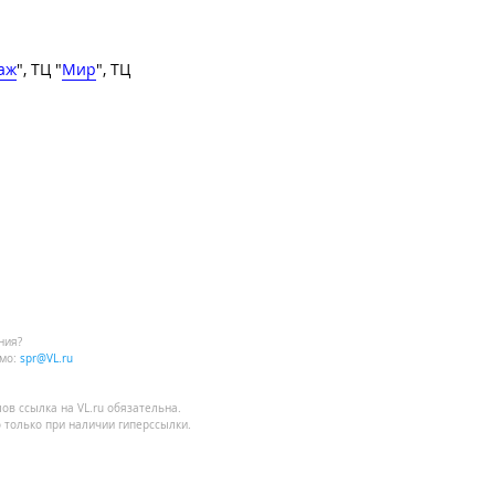
аж
", ТЦ "
Мир
", ТЦ
ния?
мо:
spr@VL.ru
лов
ссылка на VL.ru
обязательна.
 только при наличии гиперссылки.