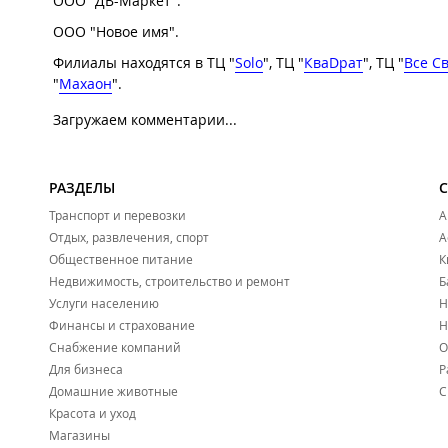
ООО "ДВ-Маркет".
ООО "Новое имя".
Филиалы находятся в ТЦ "
Solo
", ТЦ "
КваDрат
", ТЦ "
Все С
"
Махаон
".
Загружаем комментарии...
РАЗДЕЛЫ
Транспорт и перевозки
А
Отдых, развлечения, спорт
А
Общественное питание
К
Недвижимость, строительство и ремонт
Б
Услуги населению
Н
Финансы и страхование
Н
Снабжение компаний
О
Для бизнеса
Р
Домашние животные
С
Красота и уход
Магазины