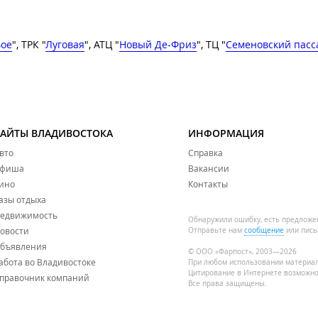
вое
", ТРК "
Луговая
", АТЦ "
Новый Де-Фриз
", ТЦ "
Семеновский пасс
САЙТЫ ВЛАДИВОСТОКА
ИНФОРМАЦИЯ
вто
Справка
фиша
Вакансии
ино
Контакты
азы отдыха
едвижимость
Обнаружили ошибку, есть предложе
овости
Отправьте нам
сообщение
или пись
бъявления
© ООО «Фарпост», 2003—2026
абота во Владивостоке
При любом использовании материа
Цитирование в Интернете возможно
правочник компаний
Все права защищены.