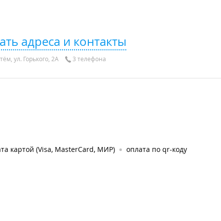
ать адреса и контакты
тём, ул. Горького, 2А
3 телефона
та картой (Visa, MasterCard, МИР)
оплата по qr-коду