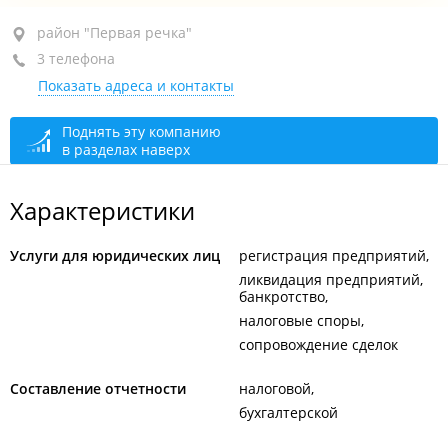
район "Первая речка", пр-т Океанский, 48А
район "Первая речка"
3 телефона
БЦ "Family park", 6-й этаж, оф. 608
Показать адреса и контакты
+7 (423) 246-82-10
+7 902 524-04-64
Поднять эту компанию
в разделах наверх
+7 (423) 254-04-64
открыто: 09:00–17:00
Характеристики
Услуги для юридических лиц
регистрация предприятий
ликвидация предприятий,
банкротство
налоговые споры
сопровождение сделок
Составление отчетности
налоговой
бухгалтерской