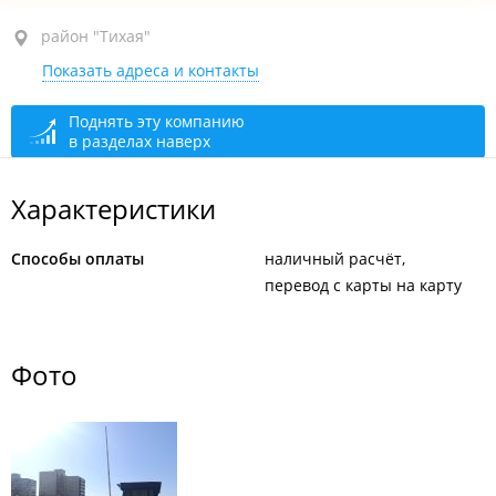
район "Тихая", ул. Добровольского, 37 стр. 3
район "Тихая"
Показать адреса и контакты
круглосуточно
Поднять эту компанию
в разделах наверх
Характеристики
Способы оплаты
наличный расчёт
перевод с карты на карту
Фото