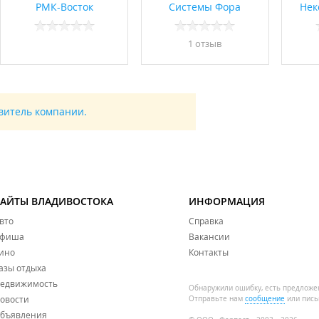
РМК-Восток
Системы Фора
Нек
1 отзыв
авитель компании.
САЙТЫ ВЛАДИВОСТОКА
ИНФОРМАЦИЯ
вто
Справка
фиша
Вакансии
ино
Контакты
азы отдыха
едвижимость
Обнаружили ошибку, есть предложе
овости
Отправьте нам
сообщение
или пись
бъявления