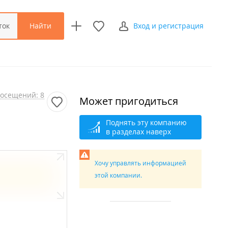
Найти
ток
Вход и регистрация
осещений: 8
Может пригодиться
Поднять эту компанию
в разделах наверх
Хочу управлять информацией
этой компании.