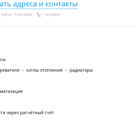
ать адреса и контакты
район "Снеговая"
1 телефон
осы
греватели
котлы отопления
радиаторы
оматизация
та через расчётный счёт