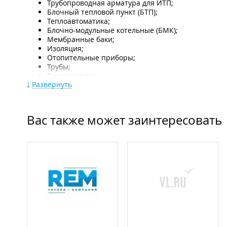
Трубопроводная арматура для ИТП;
Блочный тепловой пункт (БТП);
Теплоавтоматика;
Блочно-модульные котельные (БМК);
Мембранные баки;
Изоляция;
Отопительные приборы;
Трубы;
Термостатика;
Развернуть
Балансировка;
Дизельные генераторы;
Частотные преобразователи;
Кабельные трассы;
Вас также может заинтересовать
Автоматика;
Устройства плавного пуска;
Шкафы управления;
Станции пожаротушения.
ООО "ИК Динамика".