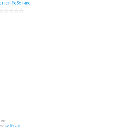
стген Роботикс
ния?
мо:
spr@VL.ru