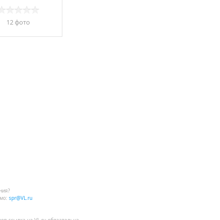
12 фото
ния?
мо:
spr@VL.ru