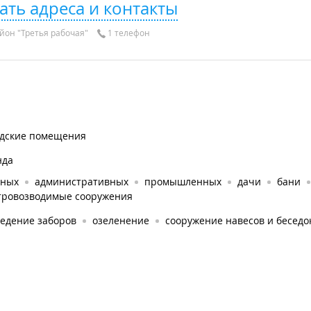
ать адреса и контакты
йон "Третья рабочая"
1 телефон
адские помещения
нда
тных
административных
промышленных
дачи
бани
тровозводимые сооружения
ведение заборов
озеленение
сооружение навесов и беседо