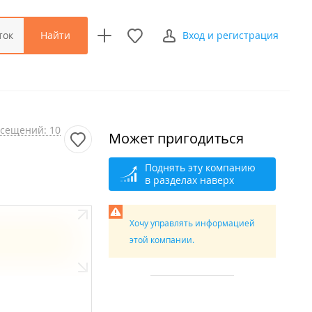
Найти
ток
Вход и регистрация
сещений: 10
Может пригодиться
Поднять эту компанию
в разделах наверх
Хочу управлять информацией
этой компании.