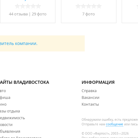
44 отзывa
|
29 фото
7 фото
авитель компании.
САЙТЫ ВЛАДИВОСТОКА
ИНФОРМАЦИЯ
вто
Справка
фиша
Вакансии
ино
Контакты
азы отдыха
едвижимость
Обнаружили ошибку, есть предложе
овости
Отправьте нам
сообщение
или пись
бъявления
© ООО «Фарпост», 2003—2026