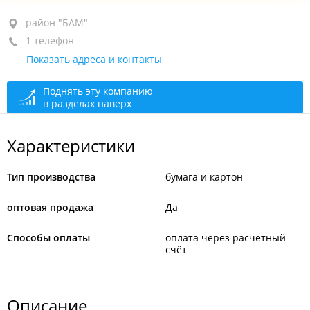
район "БАМ", ул. Днепровская, 101
район "БАМ"
1 телефон
+7 (423) 250-65-55
Показать адреса и контакты
сегодня закрыто
Поднять эту компанию
в разделах наверх
Характеристики
Тип производства
бумага и картон
оптовая продажа
Да
Способы оплаты
оплата через расчётный
счёт
Описание