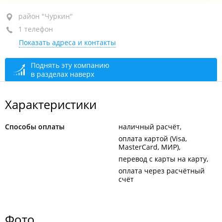
район "Чуркин", ул. Фастовская, 29
район "Чуркин"
1 телефон
+7 964 434-87-77
Показать адреса и контакты
сегодня закрыто
Поднять эту компанию
в разделах наверх
Характеристики
Способы оплаты
наличный расчёт
оплата картой (Visa,
MasterCard, МИР)
перевод с карты на карту
оплата через расчётный
счёт
Фото