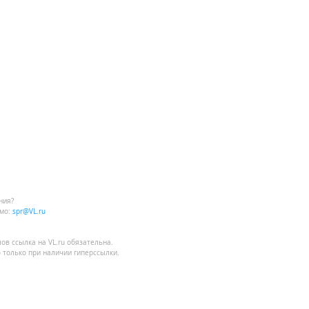
ния?
мо:
spr@VL.ru
лов
ссылка на VL.ru
обязательна.
 только при наличии гиперссылки.