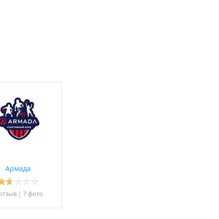
Армада
 отзыв
|
7 фото