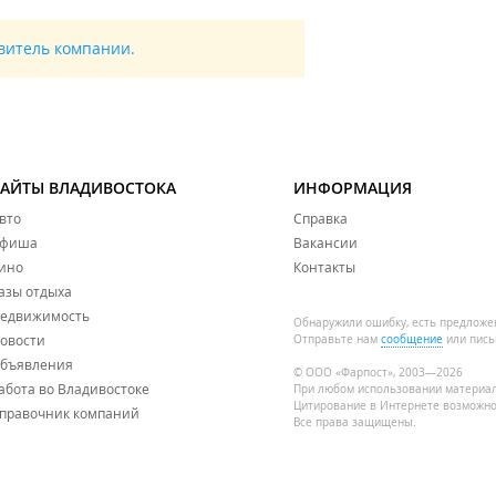
авитель компании.
САЙТЫ ВЛАДИВОСТОКА
ИНФОРМАЦИЯ
вто
Справка
фиша
Вакансии
ино
Контакты
азы отдыха
едвижимость
Обнаружили ошибку, есть предложе
овости
Отправьте нам
сообщение
или пись
бъявления
© ООО «Фарпост», 2003—2026
абота во Владивостоке
При любом использовании материа
Цитирование в Интернете возможно
правочник компаний
Все права защищены.