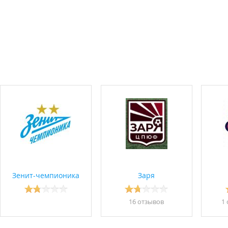
едицинский осмотр.
но.
ийской Спартакиаде
.
Зенит-чемпионика
Заря
16 отзывов
1