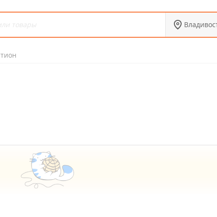
Владивос
стион