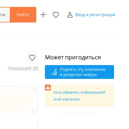
Найти
ток
Вход и регистрация
Может пригодиться
Посещений: 89
Поднять эту компанию
в разделах наверх
Хочу управлять информацией
этой компании.