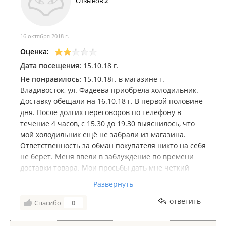
Отзывов
2
16 октября 2018 г.
Оценка:
Дата посещения:
15.10.18 г.
Не понравилось:
15.10.18г. в магазине г.
Владивосток, ул. Фадеева приобрела холодильник.
Доставку обещали на 16.10.18 г. В первой половине
дня. После долгих переговоров по телефону в
течение 4 часов, с 15.30 до 19.30 выяснилось, что
мой холодильник ещё не забрали из магазина.
Ответственность за обман покупателя никто на себя
не берет. Меня ввели в заблуждение по времени
доставки товара. Мои просьбы дать мне четкий
ответ кто виноват и в какие конкретные сроки у
Развернуть
меня будет дома стоять холодильник остались без
ответа. В едином колл центре очень внимательный
ответить
Спасибо
0
персонал. Хорошо обученный, но при переводе
звонка в магазин начинается самое интересное.