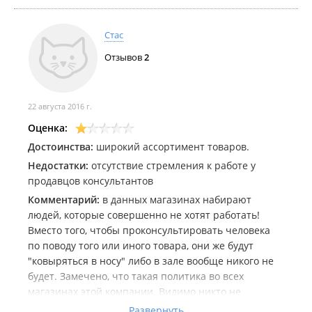
Стас
Отзывов
2
22 августа 2016 г.
Оценка:
Достоинства:
широкий ассортимент товаров.
Недостатки:
отсутствие стремления к работе у
продавцов консультантов
Комментарий:
в данных магазинах набирают
людей, которые совершенно не хотят работать!
Вместо того, чтобы проконсультировать человека
по поводу того или иного товара, они же будут
"ковыряться в носу" либо в зале вообще никого не
будет. Замечено, что такая политика во всех
магазинах этой компании. Видимо никто не
заинтересован в прибыли, раз люди, из-за
Развернуть