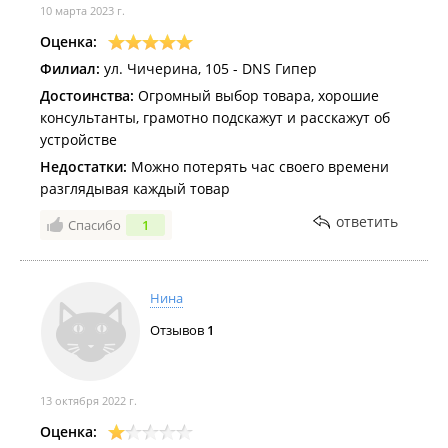
деньги вы выкинули в мусорный контейнер.
10 марта 2023 г.
Оценка:
Филиал:
ул. Чичерина, 105 - DNS Гипер
Достоинства:
Огромный выбор товара, хорошие
консультанты, грамотно подскажут и расскажут об
устройстве
Недостатки:
Можно потерять час своего времени
разглядывая каждый товар
ответить
Спасибо
1
Нина
Отзывов
1
13 октября 2022 г.
Оценка: