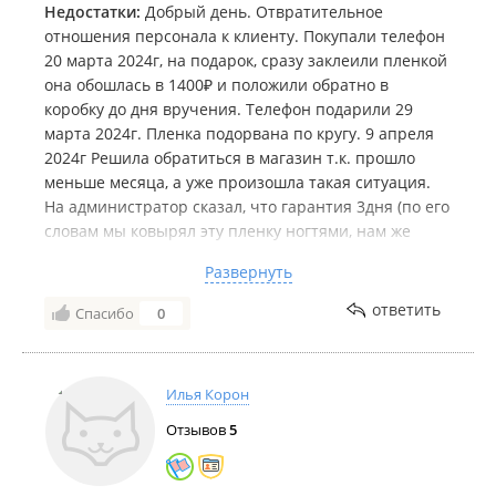
Недостатки:
Добрый день. Отвратительное
отношения персонала к клиенту. Покупали телефон
20 марта 2024г, на подарок, сразу заклеили пленкой
она обошлась в 1400₽ и положили обратно в
коробку до дня вручения. Телефон подарили 29
марта 2024г. Пленка подорвана по кругу. 9 апреля
2024г Решила обратиться в магазин т.к. прошло
меньше месяца, а уже произошла такая ситуация.
На администратор сказал, что гарантия 3дня (по его
словам мы ковырял эту пленку ногтями, нам же
больше заняться нечем) а узнав что телефоном
Развернуть
пользовался ребенок вообще разговаривать
отказался. Притом что планшет купленный в этом
ответить
Спасибо
0
же магазине с их же пленкой на сегодняшний день
в отличном состоянии. Не первый раз клеим пленку
в этом магазине, но такое отношение в первые
Илья Корон
вижу. Больше туда не ногой. В городе достаточно
много мест где это делают дешевле и с гарантией.
Отзывов
5
Не советую пользоваться этой услугой, так как если
ваша пленка отойдет через 5дней считайте, что