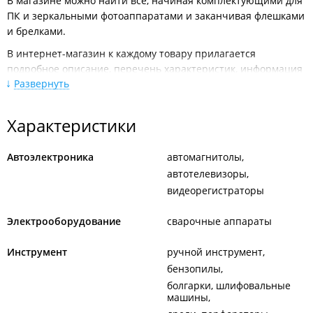
В магазине можно найти все, начиная комплектующими для
ПК и зеркальными фотоаппаратами и заканчивая флешками
и брелками.
В интернет-магазин к каждому товару прилагается
подробное описание, перечень характеристик, информация
Развернуть
о наличии товара и возможности его заказа через интернет,
а также отзывы тех, кто уже пользовался товаром.
В продаже имеются подарочные карты. Срок
Характеристики
действия карты — год с момента покупки, а сумма должна
находиться в диапазоне от 500 до 50 000 рублей.
Автоэлектроника
автомагнитолы
Есть возможность оформить товар в рассрочку или кредит.
автотелевизоры
Филиал находится в ТЦ "
Новый ГУМ
видеорегистраторы
".
Электрооборудование
сварочные аппараты
Инструмент
ручной инструмент
бензопилы
болгарки, шлифовальные
машины