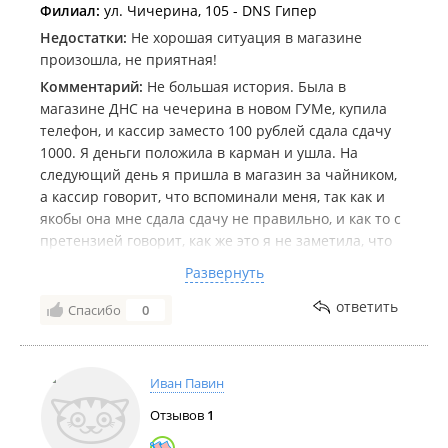
Филиал:
ул. Чичерина, 105 - DNS Гипер
Недостатки:
Не хорошая ситуация в магазине
произошла, не приятная!
Комментарий:
Не большая история. Была в
магазине ДНС на чечерина в новом ГУМе, купила
телефон, и кассир заместо 100 рублей сдала сдачу
1000. Я деньги положила в карман и ушла. На
следующий день я пришла в магазин за чайником,
а кассир говорит, что вспоминали меня, так как и
якобы она мне сдала сдачу не правильно, и как то с
претензией говорит, как же это я не заметила, что
мне другую купюру дали. Конечно я приезжала в
Развернуть
магазин с ребёнком, и крутила своей головой
смотрела за ней, в тот момент даже если бы мне
ответить
Спасибо
0
меньше сдали, я бы не заметила. Вобщем я конечно
разбираться не стала, не было времени, но ув.
кассир даже не удосужилась извиниться (1000 то я
Иван Павин
ей дала), было ощущение, что я украла и меня
Отзывов
1
поймали с поличным. Конечно в итоге я так и не
знаю лишние мне дали, или 1000 я подарила сей