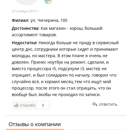
даме, но я к чему проверяйте сдачу на кассе.
Конечно желание идти в этот магазин ещё у меня
29 ноября 2017 г.
пропало.
Филиал:
ул. Чичерина, 105
Достоинства:
Как магазин - хорош, большой
ассортимент товаров.
Недостатки:
Никогда больше не приду в сервисный
центр днс, сотрудники которые сидят и принимают
молодцы, но мастера. В этом плане я очень не
доволен. Принес ноутбук на ремонт, сделали, и
вместо процессора i5, подсунули i3, мастер не
отрицает, и был солидарен по началу, говорил что
случайно всё, и кормил месяц тем что ищут мой
процессор, после этого он стал отрицать, что он
вообще был, якобы не проходил по записи.
ответить
Спасибо
0
Отзывы о компании