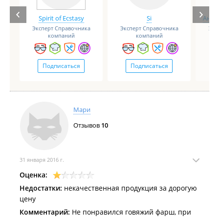
Spirit of Ecstasy
Si
Анге
Эксперт Справочника
Эксперт Справочника
Экс
компаний
компаний
Подписаться
Подписаться
Мари
Отзывов
10
31 января 2016 г.
Оценка:
Недостатки:
некачественная продукция за дорогую
цену
Комментарий:
Не понравился говяжий фарш, при