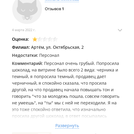
Отзывов
1
4 марта 2022 г.
Оценка:
Филиал:
Артём, ул. Октябрьская, 2
Недостатки:
Персонал
Комментарий:
Персонал очень грубый. Попросила
шоколад, на витрине было всего 2 вида: черника и
темный, я попросила темный, продавец даёт
черничный, я спокойно сказала, что просила
другой, на что продавец начала повышать тон и
говорить "что за молодежь пошла, совсем говорить
не умеешь", на "ты" мы с ней не переходили. Я на
это тоже спокойно ответила, что изначально
просила другой шоколад, в ответ посыпались
оскорбления, что я не умею говорить, хотя я ей
Развернуть
потом даже цвет упаковки сказала (НА ВИТРИНЕ