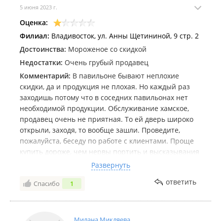
5 июня 2023 г.
Оценка:
Филиал:
Владивосток, ул. Анны Щетининой, 9 стр. 2
Достоинства:
Мороженое со скидкой
Недостатки:
Очень грубый продавец
Комментарий:
В павильоне бывают неплохие
скидки, да и продукция не плохая. Но каждый раз
заходишь потому что в соседних павильонах нет
необходимой продукции. Обслуживание хамское,
продавец очень не приятная. То ей дверь широко
открыли, заходя, то вообще зашли. Проведите,
пожалуйста, беседу по работе с клиентами. Проще
купить дороже, чем нервы портить и высказывания
выслушивать про двери, выбор товара, открытые
Развернуть
лари и т.п. Недовольна даже тем, что людей много
ответить
Спасибо
1
вечером... удивительно, но ощущение, что человек
просто не заинтересован в покупателях.
Милана Микляева