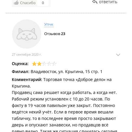
ВСЕГО 2 ВИДА, АЛЛО)
ответить
Спасибо
0
Ценник не меняют, написана одна цена (62), просят
по другой(93), я указала на это, совершенно
спокойным тоном, но что продавец опять начала
Упчк
повышать тон и ругаться, что акция больше не
Отзывов
23
действует, она якобы не виновата. Разница конечно
не большая, но так обслуживающий персонал с
покупателями общаться не должен. Брать ничего не
стала.
27 сентября 2020 г.
На лице у продавца будто было написано "вам тут
Оценка:
не рады, идите нахрен"
Филиал:
Владивосток, ул. Крыгина, 15 стр. 1
Если у ваших продавцов нет настроения - пусть не
срываются на покупателей. Проведите разговор с
Комментарий:
Торговая точка «Доброе дело» на
работниками, как нужно обслуживать
Крыгина.
Продавец сама решает когда работать, а когда нет.
Рабочий режим установлен с 10 до 20 часов. По
факту в 19 часов павильон уже закрыт. Постоянно
ведётся некий учёт. Если в первое время вешали
табличку, то в последнее время просто закрывают
дверь и опускают занавески, но продавцов всё
равно видно. Такая же ситуация случилась сегодня