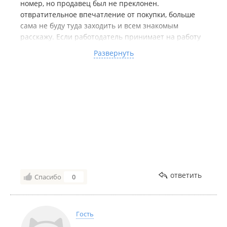
номер, но продавец был не преклонен.
отвратительное впечатление от покупки, больше
сама не буду туда заходить и всем знакомым
расскажу. Если работодатель принимает на работу
таких продавцов, то можно считать, что ему плевать
Развернуть
на покупателей. Делайте выбор сами, хотите ли вы
уходить из магазина в поганом настроении, то вам
туда. Если администрация этого магазина читает
это, то прошу провести беседу с продавцом или
применить штрафные меры. фото купюры
прикладываю
ответить
Спасибо
0
Гость