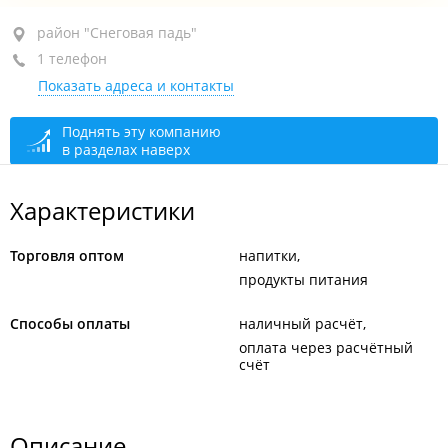
район "Снеговая падь", ул. Адмирала Горшкова, 69
район "Снеговая падь"
1 телефон
+7 908 984-83-77
Показать адреса и контакты
сегодня закрыто
Поднять эту компанию
в разделах наверх
Характеристики
Торговля оптом
напитки
продукты питания
Способы оплаты
наличный расчёт
оплата через расчётный
счёт
Описание