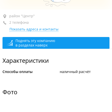
район "Центр", ул. Махалина, 10
район "Центр"
2 телефона
1-й этаж
Показать адреса и контакты
+7 914 794-83-38
+7 994 008-67-53
Поднять эту компанию
в разделах наверх
сегодня закрыто
Характеристики
Способы оплаты
наличный расчёт
Фото