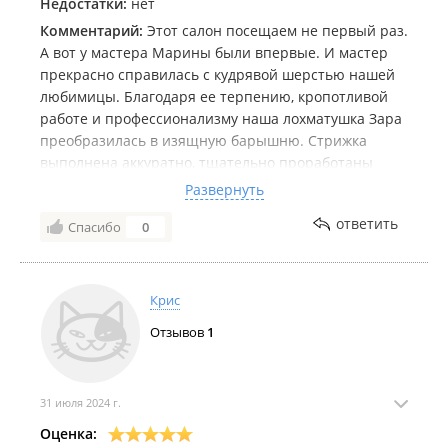
Недостатки:
нет
Комментарий:
Этот салон посещаем не первый раз.
А вот у мастера Марины были впервые. И мастер
прекрасно справилась с кудрявой шерстью нашей
любимицы. Благодаря ее терпению, кропотливой
работе и профессионализму наша лохматушка Зара
преобразилась в изящную барышню. Стрижка
выполнена аккуратно, тщательно проработаны
проблемные места. Наша Зара - девушка с
Развернуть
характером, но Марина смогла найти к ней подход.
ответить
Спасибо
0
Большое спасибо Марине за качественную работу и
умение выстроить оеношение с нашей собакой.
Однозначно рекомендую салон и мастера
Крис
Отзывов
1
31 июля 2024 г.
Оценка: