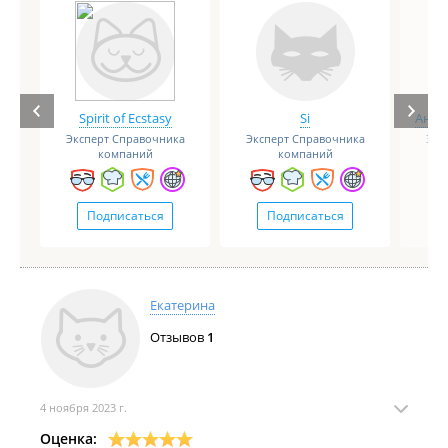
Spirit of Ecstasy
Si
Анге
Эксперт Справочника
Эксперт Справочника
Экс
компаний
компаний
Подписаться
Подписаться
Екатерина
Отзывов
1
4 ноября 2023 г.
Оценка: