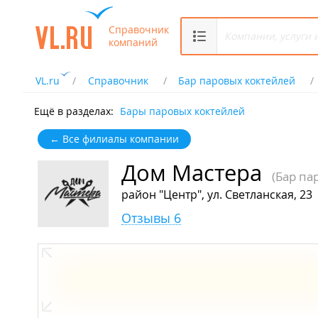
Справочник
компаний
VL.ru
Справочник
Бар паровых коктейлей
Ещё в разделах:
Бары паровых коктейлей
← Все филиалы компании
Дом Мастера
(Бар па
район "Центр", ул. Светланская, 23
Отзывы 6