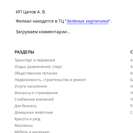
ИП Цапов А. В.
Филиал находится в ТЦ "
Зелёные кирпичики
".
Загружаем комментарии...
РАЗДЕЛЫ
Транспорт и перевозки
А
Отдых, развлечения, спорт
А
Общественное питание
К
Недвижимость, строительство и ремонт
Б
Услуги населению
Н
Финансы и страхование
Н
Снабжение компаний
О
Для бизнеса
Р
Домашние животные
С
Красота и уход
Магазины
Мебель и интерьер