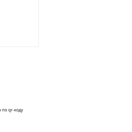
 по qr-коду