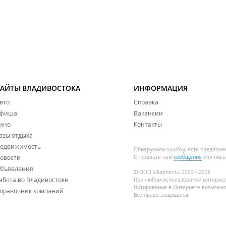
САЙТЫ ВЛАДИВОСТОКА
ИНФОРМАЦИЯ
вто
Справка
фиша
Вакансии
ино
Контакты
азы отдыха
едвижимость
Обнаружили ошибку, есть предложе
овости
Отправьте нам
сообщение
или пись
бъявления
© ООО «Фарпост», 2003—2026
абота во Владивостоке
При любом использовании материа
Цитирование в Интернете возможно
правочник компаний
Все права защищены.