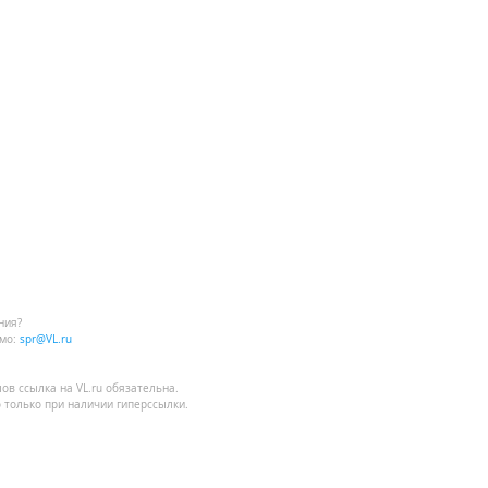
ния?
мо:
spr@VL.ru
лов
ссылка на VL.ru
обязательна.
 только при наличии гиперссылки.