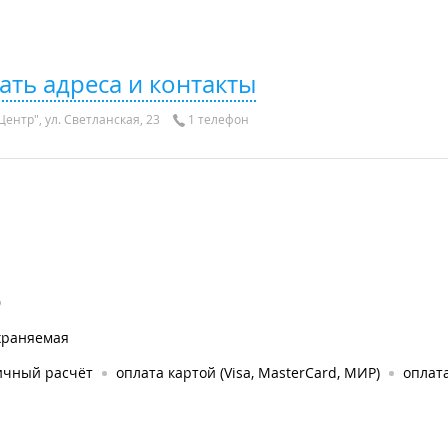
ать адреса и контакты
ентр", ул. Светланская, 23
1 телефон
0
храняемая
ичный расчёт
оплата картой (Visa, MasterCard, МИР)
оплата