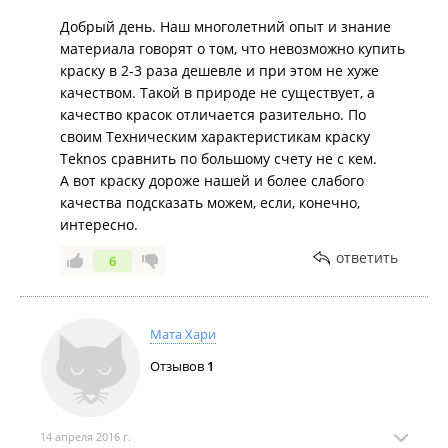
снизить цену на всю свою продукцию ниже с/с и
Добрый день. Наш многолетний опыт и знание
работать себе в убыток. Цель минимум –
материала говорят о том, что невозможно купить
испортить репутацию конкурента и
краску в 2-3 раза дешевле и при этом не хуже
переключить покупателей на себя.
качеством. Такой в природе не существует, а
И еще. Невозможно продавать продукцию в 2-3
качество красок отличается разительно. По
раза выше среднерыночной цены. На этом
своим Техническим характеристикам краску
нельзя заработать – никто просто не купит. А вот
Teknos сравнить по большому счету не с кем.
опустить цену на пару позиций ниже
А вот краску дороже нашей и более слабого
себестоимости не запрещено. Особенно если
качества подсказать можем, если, конечно,
тебе эти товары – капля в море, а для конкурента
интересно.
они – основной
ответить
6
Мата Хари
Отзывов
1
14 апреля 2016 г.