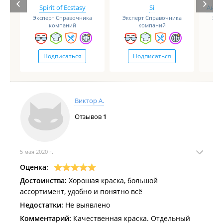
Spirit of Ecstasy
Si
Анге
Эксперт Справочника
Эксперт Справочника
Экс
компаний
компаний
Подписаться
Подписаться
Виктор А.
Отзывов
1
5 мая 2020 г.
Оценка:
Достоинства:
Хорошая краска, большой
ассортимент, удобно и понятно всё
Недостатки:
Не выявлено
Комментарий:
Качественная краска. Отдельный