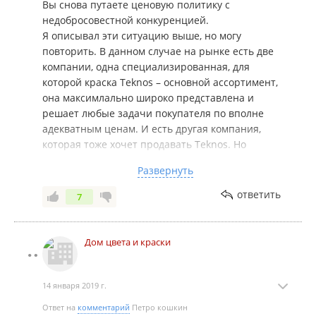
Вы снова путаете ценовую политику с
недобросовестной конкуренцией.
Я описывал эти ситуацию выше, но могу
повторить. В данном случае на рынке есть две
компании, одна специализированная, для
которой краска Teknos – основной ассортимент,
она максимлально широко представлена и
решает любые задачи покупателя по вполне
адекватным ценам. И есть другая компания,
которая тоже хочет продавать Teknos. Но
конкурировать со специалистом трудно и
Развернуть
начинаются хитрости. Они завозят только 2
наименования краски из всего ассортимента
ответить
7
Teknos и ставят цену ниже себестоимости (а
себестоимость нам хорошо известна),
зарабатывая на своем основном ассортименте.
Дом цвета и краски
Цель максимум – выбить конкурента с рынка
остаться одному на рынке с данной продукцией
и потом поднять цену до нормального уровня и
14 января 2019 г.
привезти весь ассортимент. Ясно, что тот,
Ответ на
комментарий
Петро кошкин
специализированный магазин, не сможет