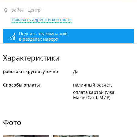
район "Центр", ул. Посьетская, 40
район "Центр"
Показать адреса и контакты
1-й этаж
круглосуточно
Поднять эту компанию
в разделах наверх
Характеристики
работают круглосуточно
Да
Способы оплаты
наличный расчёт
оплата картой (Visa,
MasterCard, МИР)
Фото