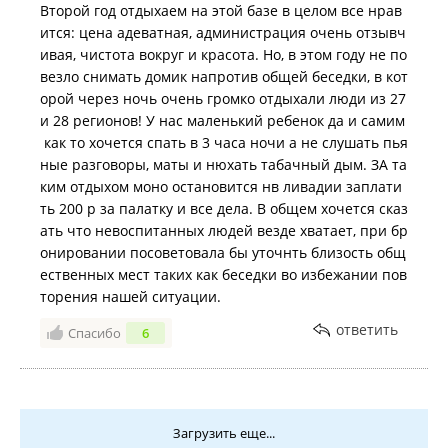
Второй год отдыхаем на этой базе в целом все нрав
ится: цена адеватная, администрация очень отзывч
ивая, чистота вокруг и красота. Но, в этом году не по
везло снимать домик напротив общей беседки, в кот
орой через ночь очень громко отдыхали люди из 27
и 28 регионов! У нас маленький ребенок да и самим
как то хочется спать в 3 часа ночи а не слушать пья
ные разговоры, маты и нюхать табачный дым. ЗА та
ким отдыхом моно остановится нв ливадии заплати
ть 200 р за палатку и все дела. В общем хочется сказ
ать что невоспитанных людей везде хватает, при бр
онировании посоветовала бы уточнть близость общ
ественных мест таких как беседки во избежании пов
торения нашей ситуации.
ответить
Спасибо
6
Загрузить еще...