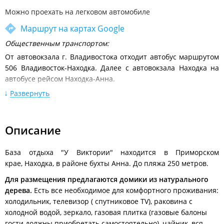
Можно проехать на легковом автомобиле
Маршрут на картах Google
Общественным транспортом:
От автовокзала г. Владивостока отходит автобус маршрутом
506 Владивосток-Находка. Далее с автовокзала Находка на
автобусе рейсом Находка-Анна.
Или прямым автобусом №544 Владивосток-Южно-Морской,
Развернуть
далее на такси.
Расписание движения междугородних автобусов от
Описание
автовокзала Владивосток
На собственном автомобиле:
База отдыха "У Виктории" находится в Приморском
По трассе Владивосток-Находка до с. Душкино, далее
крае, Находка, в районе бухты Анна. До пляжа 250 метров.
поворот до пос. Ливадия. Оттуда 20 км. до бухты Анна. Въезд
в жилой район Анна и сразу направо, через 40 метров снова
Для размещения предлагаются домики из натурального
направо.
дерева.
Есть все необходимое для комфортного проживания:
холодильник, телевизор ( спутниковое TV), раковина с
холодной водой, зеркало, газовая плитка (газовые балоны
гости должны приобретать самостоятельно), чайник, вся