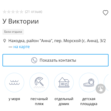
(21 отзыв)
У Виктории
База отдыха
Находка, район "Анна", пер. Морской (с. Анна), 3/2
—
на карте
Показать контакты
у моря
песчаный
отдельный
детская
к
пляж
домик
площадка