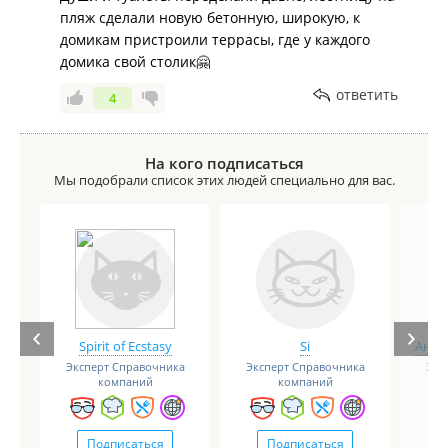
пляж сделали новую бетонную, широкую, к
домикам пристроили террасы, где у каждого
домика свой столик🤗
ответить
4
На кого подписаться
Мы подобрали список этих людей специально для вас.
Spirit of Ecstasy
Si
Анге
Эксперт Справочника
Эксперт Справочника
Экс
компаний
компаний
Подписаться
Подписаться