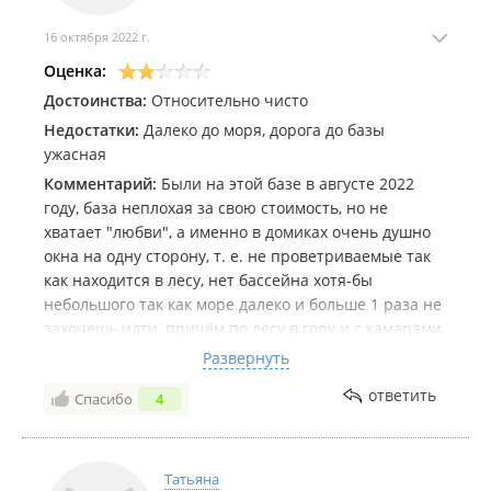
16 октября 2022 г.
Оценка:
Достоинства:
Относительно чисто
Недостатки:
Далеко до моря, дорога до базы
ужасная
Комментарий:
Были на этой базе в августе 2022
году, база неплохая за свою стоимость, но не
хватает "любви", а именно в домиках очень душно
окна на одну сторону, т. е. не проветриваемые так
как находится в лесу, нет бассейна хотя-бы
небольшого так как море далеко и больше 1 раза не
захочешь идти, причём по лесу в гору и с камарами,
занырнуть, полежать на лежаках которых тоже нет
Развернуть
хочется, детская площадка старая, ущербная,
ответить
Спасибо
4
неужели нельзя привести её в порядок и добавить а
то кроме батута, песочницы и скрипящей качели
нет ничего. Свободной территорий много на базе а
толку нет, все как то грустно
Татьяна