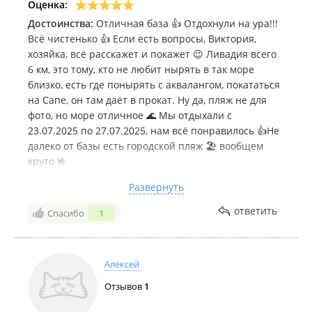
Оценка:
Проживание с животными разрешено только по
Достоинства:
Отличная база 👍 Отдохнули на ура!!!
предварительной договоренности с администратором.
Всё чистенько 👍 Если есть вопросы, Виктория,
База отдыха в
Едином реестре объектов классификации в
хозяйка, всё расскажет и покажет 😉 Ливадия всего
сфере туристской индустрии
.
6 км, это тому, кто не любит нырять в так море
близко, есть где понырять с аквалангом, покататься
на Сапе, он там даёт в прокат. Ну да, пляж не для
фото, но море отличное 🌊 Мы отдыхали с
23.07.2025 по 27.07.2025, нам всё понравилось 👍Не
далеко от базы есть городской пляж 🏖️ вообщем
круто 🤟
Недостатки:
Для нас нет
Развернуть
Комментарий:
Горячая вода целые сутки, купайся
ответить
Спасибо
1
сколько хочешь. 😁 Можно даже заказать экскурсию
на котиков. 🐱 Это восхитительно. 😍 Для детей есть
площадка. 🏟️ Для взрослых мангальная зона и
огромная беседка. 👍 Очень много людей живут на
Алексей
этой базе с детьми и купаются в море недалеко от
Отзывов
1
базы.