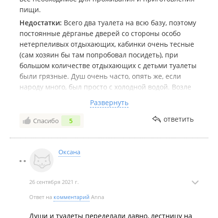
пищи.
Недостатки:
Всего два туалета на всю базу, поэтому
постоянные дёрганье дверей со стороны особо
нетерпеливых отдыхающих, кабинки очень тесные
(сам хозяин бы там попробовал посидеть), при
большом количестве отдыхающих с детьми туалеты
были грязные. Душ очень часто, опять же, если
народу много, был просто с холодной водой. Возле
домика всего один столик на две комнаты, поэтому
Развернуть
если кушали соседи, приходилось ждать, когда
освободят. А в комнате обедать душно, окно и дверь
ответить
Спасибо
5
в комнате на одну сторону. Пляж, который возле
базы, действительно очень грязный, в воде всё в
водорослях. Поэтому ходили на пляж, который в
Оксана
с.Анна, минут 10-15. Пляж нормальный, лестница
правда убогая и опасная и куча мусора возле
26 сентября 2021 г.
лестницы была все 10 дней, вода чистая, дно
песчаное, бухта красивая.
Ответ на
комментарий
Anna
Души и туалеты переделали давно, лестницу на