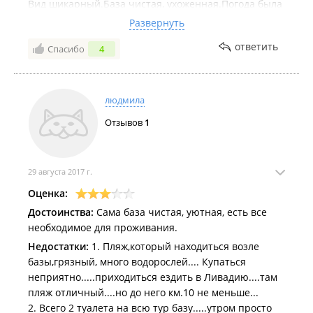
Вид шикарный.База чистая, ухоженная.Погода была
отличная.Все соседи были спокойные,
Развернуть
общительные, детей много. Мы были здесь
ответить
Спасибо
4
впервые, но вернемся обязательно! Персонал? Так
даже и не назовешь.Очень хорошие и
внимательные люди. Вике (хозяйке) отдельное
спасибо за все. Были мы как дома..Все понравилось.
людмила
Отзывов
1
29 августа 2017 г.
Оценка:
Достоинства:
Сама база чистая, уютная, есть все
необходимое для проживания.
Недостатки:
1. Пляж,который находиться возле
базы,грязный, много водорослей.... Купаться
неприятно.....приходиться ездить в Ливадию....там
пляж отличный....но до него км.10 не меньше...
2. Всего 2 туалета на всю тур базу.....утром просто