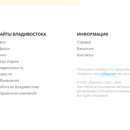
САЙТЫ ВЛАДИВОСТОКА
ИНФОРМАЦИЯ
вто
Справка
фиша
Вакансии
ино
Контакты
азы отдыха
едвижимость
Обнаружили ошибку, есть предложе
овости
Отправьте нам
сообщение
или пись
бъявления
© ООО «Фарпост», 2003—2026
абота во Владивостоке
При любом использовании материа
Цитирование в Интернете возможно
правочник компаний
Все права защищены.