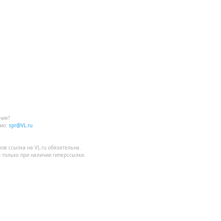
ния?
мо:
spr@VL.ru
лов
ссылка на VL.ru
обязательна.
 только при наличии гиперссылки.