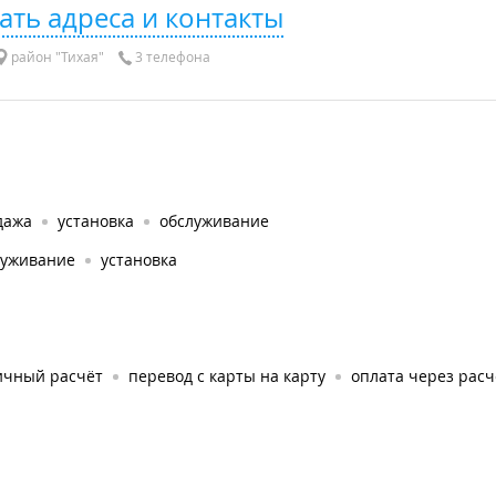
ать адреса и контакты
район "Тихая"
3 телефона
дажа
установка
обслуживание
луживание
установка
ичный расчёт
перевод с карты на карту
оплата через рас