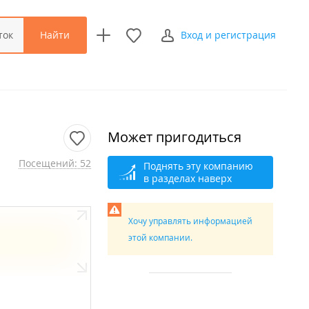
Найти
ток
Вход и регистрация
Может пригодиться
Посещений: 52
Поднять эту компанию
в разделах наверх
Хочу управлять информацией
этой компании.