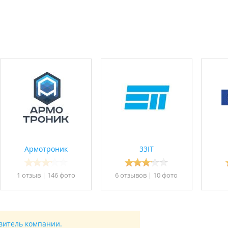
Армотроник
33IТ
1 отзыв
|
146 фото
6 отзывов
|
10 фото
авитель компании.