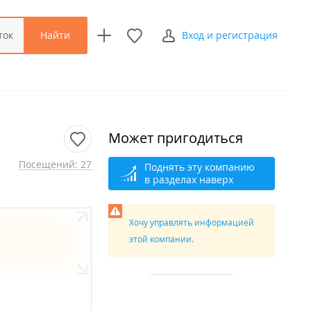
Найти
ток
Вход и регистрация
Может пригодиться
Посещений: 27
Поднять эту компанию
в разделах наверх
Хочу управлять информацией
этой компании.