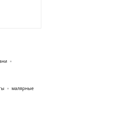
ани
ты
малярные