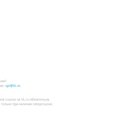
ние
ой
" - около 3-х
ью и за
ункции
ния?
мо:
spr@VL.ru
лов
ссылка на VL.ru
обязательна.
ущий и
 только при наличии гиперссылки.