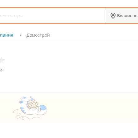
Владивос
мпания
Домострой
ия