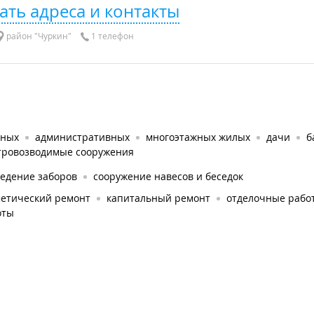
ать адреса и контакты
район "Чуркин"
1 телефон
тных
административных
многоэтажных жилых
дачи
б
тровозводимые сооружения
ведение заборов
сооружение навесов и беседок
метический ремонт
капитальный ремонт
отделочные рабо
оты