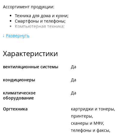
Ассортимент продукции:
Техника для дома и кухни;
Смартфоны и телефоны;
Компьютерная техника;
Телевизоры и видеотехника;
Развернуть
Фото и видеокамеры, аудиотехника;
Климатическая техника;
Посуда;
Характеристики
Товары для красоты и здоровья;
Игры и развлечения;
Товары для пикника;
вентиляционные системы
Да
Бытовая химия.
Оплата товара, приобретенного в интернет-
кондиционеры
Да
магазине, производится путем передачи наличных денег
курьеру-экспедитору, доставившему товар. Оплата
климатическое
Да
оборудование
производится в российских рублях, валюта других стран не
принимается. После оплаты курьер-экспедитор обязан
Оргтехника
картриджи и тонеры
выдать кассовый чек и договор купли-продажи. Для заказа
принтеры
товара необходимо авторизоваться на сайте.
сканеры и МФУ
ИП Дубовая И. И.
телефоны и факсы