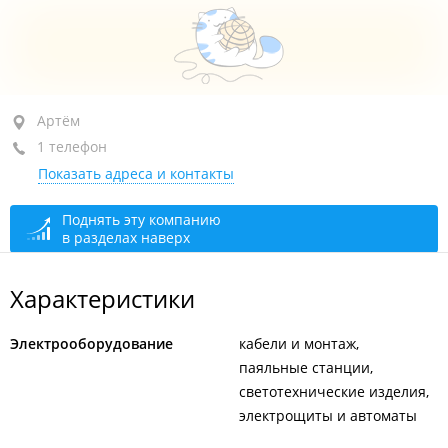
Артём, ул. Кирова, 74/2
Артём
1 телефон
1-й этаж
Показать адреса и контакты
+7 965 678-23-17
сегодня закрыто
Поднять эту компанию
в разделах наверх
Характеристики
Электрооборудование
кабели и монтаж
паяльные станции
светотехнические изделия
электрощиты и автоматы