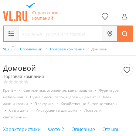
Справочник
компаний
VL.ru
/
Справочник
/
Торговая компания
/
Домовой
Домовой
Торговая компания
Крепёж
•
Сантехника, отопление, канализация
•
Фурнитура
мебельная
•
Сухие смеси, песок, щебень, цемент
•
Клеи,
лаки и краски
•
Электрика
•
Хозяйственно-бытовые товары
•
Сад и дача
•
Инструменты для дома
•
Люстры и
светильники
Характеристики
Фото
2
Описание
Отзывы