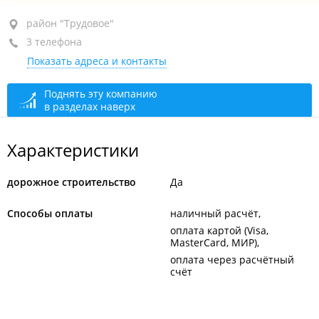
район "Трудовое", ул. Порт-Артурская, 141А
район "Трудовое"
3 телефона
+7 991 496-78-93
Показать адреса и контакты
+7 908 994-77-62
бухгалтерия
+7 902 555-58-07
Поднять эту компанию
в разделах наверх
сегодня закрыто
Характеристики
дорожное строительство
Да
Способы оплаты
наличный расчёт
оплата картой (Visa,
MasterCard, МИР)
оплата через расчётный
счёт