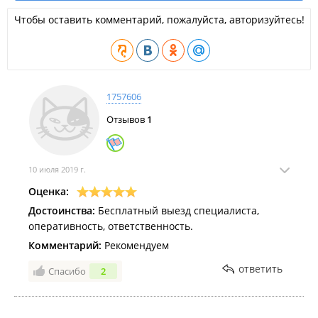
унитазы, раковины);
Чтобы оставить комментарий, пожалуйста, авторизуйтесь!
Гусеничные подъемники, подъемники для бассейна и
лестницеходы;
Оборудование для стоянки инвалидов;
Информационные терминалы и киоски;
Противоскользящие покрытия и контрастная
маркировка;
1757606
Напольные покрытия (ворсовые, антикаблук,
модульные).
Отзывов
1
10 июля 2019 г.
Оценка:
Достоинства:
Бесплатный выезд специалиста,
оперативность, ответственность.
Комментарий:
Рекомендуем
ответить
Спасибо
2