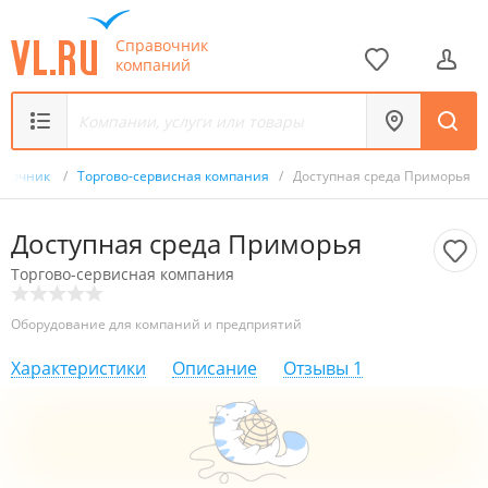
Справочник
компаний
авочник
/
Торгово-сервисная компания
/
Доступная среда Приморья
Доступная среда Приморья
Торгово-сервисная компания
Оборудование для компаний и предприятий
Характеристики
Описание
Отзывы
1