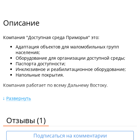
Описание
Компания "Доступная среда Приморья" это:
Адаптация объектов для маломобильных групп
населения;
Оборудование для организации доступной среды;
Паспорта доступности;
Инклюзивное и реабилитационное оборудование;
Напольные покрытия.
Компания работает по всему Дальнему Востоку.
Продукция:
Развернуть
Тактильные таблички, мнемосхемы, вывески,
пиктограммы (шрифт Брайля);
Системы вызова помощи и индукционные системы;
Отзывы
(1)
Тактильная плитка и тактильные индикаторы (бетон,
ПВХ, полиуретан, металл);
Пандусы (телескопические, откидные, пороговые);
Подписаться на комментарии
Поручни и сантехника для инвалидов (зеркала,