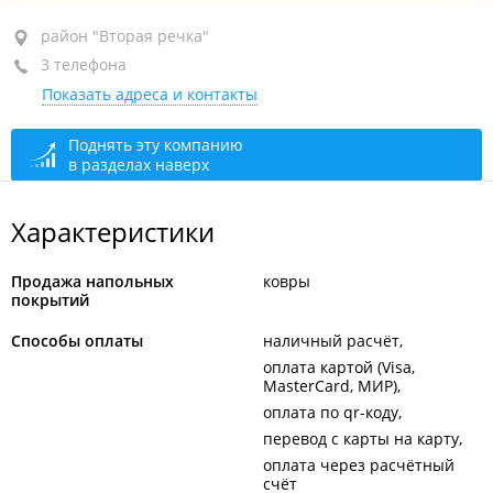
район "Вторая речка", ул. Давыдова, 5
район "Вторая речка"
3 телефона
оф. 104
Показать адреса и контакты
+7 953 209-39-46
+7 908 440-52-89
руководитель
Поднять эту компанию
в разделах наверх
открыто: 09:00–18:00
Характеристики
Продажа напольных
ковры
покрытий
Способы оплаты
наличный расчёт
оплата картой (Visa,
MasterCard, МИР)
оплата по qr-коду
перевод с карты на карту
оплата через расчётный
счёт