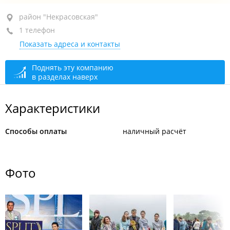
район "Некрасовская", пр-т Красного Знамени, 61Ж
район "Некрасовская"
стр. 2
1 телефон
Показать адреса и контакты
+7 914 703-28-07
открыто: 10:00–18:00
Поднять эту компанию
в разделах наверх
Характеристики
Способы оплаты
наличный расчёт
Фото