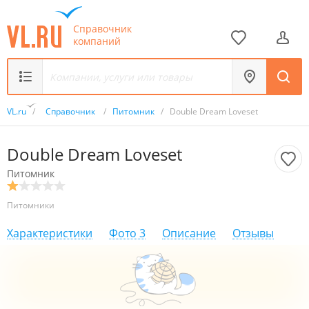
Справочник
компаний
VL.ru
/
Справочник
/
Питомник
/
Double Dream Loveset
Double Dream Loveset
Питомник
Питомники
Характеристики
Фото
3
Описание
Отзывы