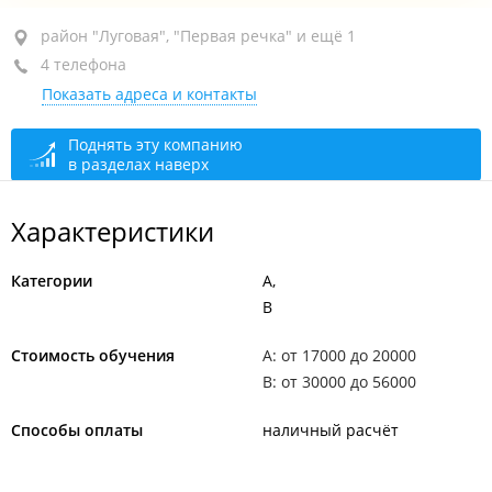
район "Луговая", ул. Трамвайная, 16А
район "Луговая", "Первая речка" и ещё 1
4 телефона
2-й этаж
Показать адреса и контакты
+7 (423) 272-30-02
сегодня закрыто
Поднять эту компанию
в разделах наверх
Характеристики
Категории
A
B
Стоимость обучения
A: от 17000 до 20000
B: от 30000 до 56000
Способы оплаты
наличный расчёт