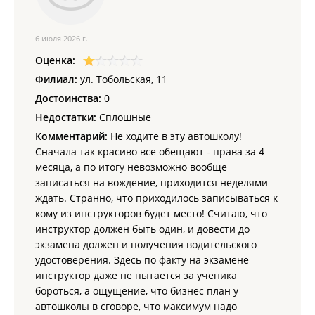
Договор сопровождения на экзамене в ГИБДД
для замены
водительского удостоверения иностранным гражданам, а
6 июля 2026 г.
так же курсантам других автошкол. Стоимость договора 7000
Оценка:
руб.
Филиал:
ул. Тобольская, 11
Автошкола "ДРАЙВ ДВ" также предоставляет услуги
Достоинства:
0
дополнительного профессионального образования и
Недостатки:
Сплошные
повышения квалификации специалистов в области
обеспечения безопасности дорожного движения по
Комментарий:
Не ходите в эту автошколу!
программам утвержденным ФЗ 196 от 10.12.1995 г. и
Сначала так красиво все обещают - права за 4
Приказом Минтранса № 287 от 28.09.2015 г. по следующим
месяца, а по итогу невозможно вообще
специальностям:
записаться на вождение, приходится неделями
ждать. Странно, что приходилось записываться к
Диспетчер автомобильного и городского наземного
кому из инструкторов будет место! Считаю, что
электрического транспорта;
Контролер технического состояния автотранспортных
инструктор должен быть один, и довести до
средств;
экзамена должен и получения водительского
Специалист, ответственный за обеспечение
удостоверения. Здесь по факту на экзамене
безопасности дорожного движения.
инструктор даже не пытается за ученика
бороться, а ощущение, что бизнес план у
автошколы в сговоре, что максимум надо