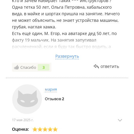
Кто и зачем набирает таких *** инструкторов ?
Одна тетка 50 лет, Ольга Петровна, хабальского
вида, в майке и шортах пришла на занятие. Ничего
не может объяснить, не знает устройства машины,
грубая, наглая хамка.
Есть ещё один, М. Егор, на аватарке дед 50 лет, по
факту 19 мальчик. На занятия запугивал
расчлененкой, если я буду так быстро водить, а
после ушел на обед на 30 минут…
Развернуть
У сотрудников нет обеда???
И других нет! Всего 2 инструктора
ответить
Спасибо
3
Самая ужасная автошкола! А стоит 45000 тысяч!
Ужасный сайт, личный кабинет
Запись на занятие отвратительная, как будто в 2005
мария
ещё живем
Отзывов
2
Спасибо хоть за теорию адекватную
17 мая 2025 г.
Оценка: