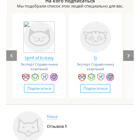
На кого подписаться
Мы подобрали список этих людей специально для вас.
Spirit of Ecstasy
Si
Анге
Эксперт Справочника
Эксперт Справочника
Экс
компаний
компаний
Подписаться
Подписаться
Кеша
Отзывов
1