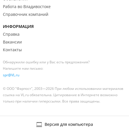
они находятся на разъездной работе, что не
Работа во Владивостоке
указано в графике работы
Справочник компаний
Несколько раз посещала филиал, радовалась
закрытой двери и уходила, далее наконец-то
ИНФОРМАЦИЯ
оговорили с сотрудником определенное время
Справка
когда он будет на месте
К моему удивлению, сотрудник указал, что можно
Вакансии
было не являться на Тобольскую, а написать
Контакты
заявление в своем филиале…
Далее сотрудник уведомил, что возврат средств
Обнаружили ошибку или у Вас есть предложения?
будет произведена в течении 14 дней
Напишите нам письмо:
Спустя почти месяц связалась с сотрудником, для
spr@VL.ru
уточнения срока возврата, далее делали запрос в
«якобы» бухгалтерию и спустя 3 дня поступил ответ,
© ООО "Фарпост", 2003—2026 При любом использовании материалов
что «возврат отправлен», в этот же день он и
ссылка на VL.ru обязательна. Цитирование в Интернете возможно
поступил, на вопрос «почему была такая
только при наличии гиперссылки. Все права защищены.
задержка?», ответом было, цитирую «Вы можете
прийти в офис и рассказать все это нашему
руководству. Возвратами средств занимаюсь не я и
выяснять это тут - очень бессмысленно. Я сообщила
Версия для компьютера