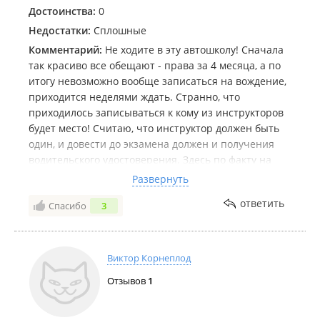
Достоинства:
0
Недостатки:
Сплошные
Комментарий:
Не ходите в эту автошколу! Сначала
так красиво все обещают - права за 4 месяца, а по
итогу невозможно вообще записаться на вождение,
приходится неделями ждать. Странно, что
приходилось записываться к кому из инструкторов
будет место! Считаю, что инструктор должен быть
один, и довести до экзамена должен и получения
водительского удостоверения. Здесь по факту на
экзамене инструктор даже не пытается за ученика
Развернуть
бороться, а ощущение, что бизнес план у
ответить
Спасибо
3
автошколы в сговоре, что максимум надо «валить»
на сдаче. Каждая пересдача платная, плюс
прокатиться перед экзаменом с инструктором за
наличные, никаких тебе чеков не дадут, только
Виктор Корнеплод
наличные! Ну не могут больше 30 человек быть
Отзывов
1
дебилами и не сдать вождение(((
Люди, не ходите туда учиться! Есть с чем
сравнивать.