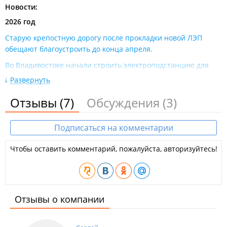
Новости:
2026 год
Старую крепостную дорогу после прокладки новой ЛЭП
обещают благоустроить до конца апреля​.
Во Владивостоке начали строить электроподстанцию для
растущего микрорайона Снеговая Падь.
Развернуть
Из-за пожара на теплоцентрали во Владивостоке без
Отзывы
(7)
Обсуждения
(3)
электричества осталось 48 тысяч горожан​.
2025 год
Подписаться на комментарии
Из-за аварии Надеждинский и Хасанский округа остались
без электричества​.
Чтобы оставить комментарий, пожалуйста, авторизуйтесь!
В Надеждинском округе устанавливают и проектируют новое
оборудование для решения проблем с электричеством.
Из-за обрушившихся осадков и ветра нарушено
Отзывы о компании
электроснабжение Лазовского и других районов Приморья.