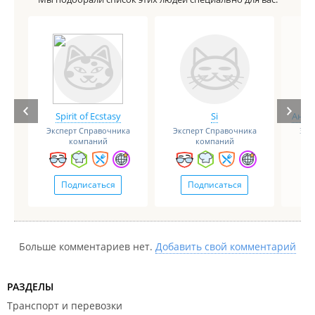
Spirit of Ecstasy
Si
Анге
Эксперт Справочника
Эксперт Справочника
Экс
компаний
компаний
Подписаться
Подписаться
Больше комментариев нет.
Добавить свой комментарий
РАЗДЕЛЫ
Транспорт и перевозки