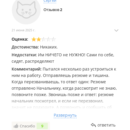
Сергей
Отзывов
2
21 июня 2025 г.
Оценка:
Достоинства:
Никаких.
Недостатки:
Им НИЧЕГО не НУЖНО! Сами по себе,
сидят, распределяют
Комментарий:
Пытался несколько раз устроиться к
ним на работу. Отправляешь резюме и тишина.
Когда перезваниваешь, то ответ один: Резюме
отправлено Начальнику, когда рассмотрит не знаю,
позвоните позже. Звонишь позже и ответ: резюме
начальник посмотрел, и если не перезвонил,
значит не подходите. А позвонить и сообщить об
этом, серого вещества не хватает. Это показатель
Развернуть
отношения к людям и работникам, в частности. И
ответить
Спасибо
9
вообще странно, что с квалифицированным