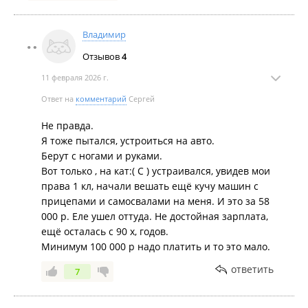
соискателем даже встретиться не хотят, посмотреть
и поговорить. Значит Службе персонала и
Владимир
Начальнику похрену, они свою премию получат в
любом случае ).
Отзывов
4
11 февраля 2026 г.
Ответ на
комментарий
Сергей
Не правда.
Я тоже пытался, устроиться на авто.
Берут с ногами и руками.
Вот только , на кат:( С ) устраивался, увидев мои
права 1 кл, начали вешать ещё кучу машин с
прицепами и самосвалами на меня. И это за 58
000 р. Еле ушел оттуда. Не достойная зарплата,
ещё осталась с 90 х, годов.
Минимум 100 000 р надо платить и то это мало.
ответить
7