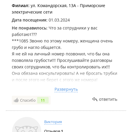
Филиал:
ул. Командорская, 13А - Приморские
электрические сети
Дата посещения:
01.03.2024
Не понравилось:
Что за сотрудники у вас
работают???
***1085 Звоню по этому номеру, женщина очень
грубо и нагло общается.
Я не ей на личный номер позвонил, что бы она
позволяла грубости!!! Прослушивайте разговоры
своих сотрудников, что бы контролировать их!!!
Она обязана консультировать! А не бросать трубки
и после этого не берет с этого же номера!
Отвратительное отношение!! Руководство не читает
Развернуть
комментарии!! Уже бы давно приняли меры и
обучили персонал правильно вести диалог с
ответить
Спасибо
11
клиентом!
Виктория
Отзывов
1