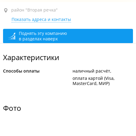
район "Вторая речка", ул. Русская, 53В
район "Вторая речка"
Показать адреса и контакты
открыто: 08:00–24:00
Поднять эту компанию
в разделах наверх
Характеристики
Способы оплаты
наличный расчёт
оплата картой (Visa,
MasterCard, МИР)
Фото