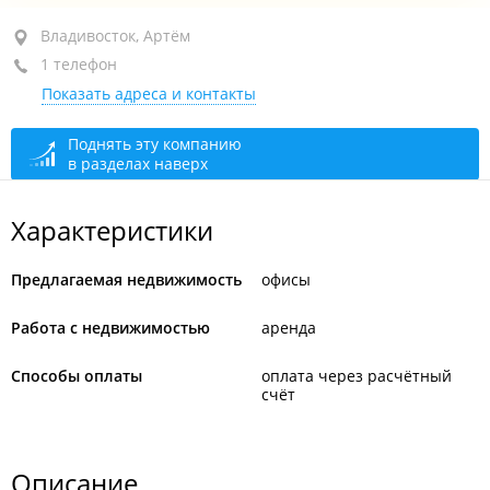
район "Эгершельд", ул. Верхнепортовая, 41
Владивосток, Артём
1 телефон
открыто: 08:30–17:30, перерыв: 12:30–13:30
Показать адреса и контакты
Поднять эту компанию
в разделах наверх
Характеристики
Предлагаемая недвижимость
офисы
Работа с недвижимостью
аренда
Способы оплаты
оплата через расчётный
счёт
Описание