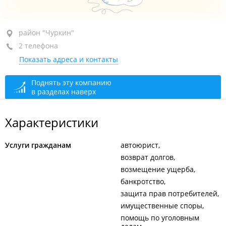
район "Чуркин", ул. Запорожская, 77
район "Чуркин"
2 телефона
БЦ "City Hall", оф. 523б
Показать адреса и контакты
+7 951 022-09-11
+7 951 001-87-87
Поднять эту компанию
в разделах наверх
сегодня закрыто
Характеристики
Услуги гражданам
автоюрист
возврат долгов
возмещение ущерба
банкротство
защита прав потребителей
имущественные споры
помощь по уголовным