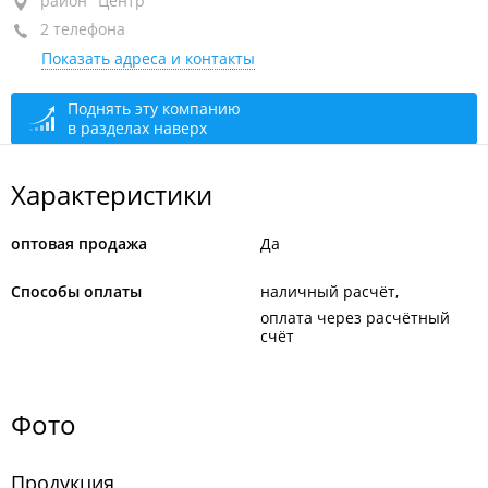
район "Центр", пр-т Океанский, 29 лит. 2
район "Центр"
2 телефона
4-й этаж
Показать адреса и контакты
+7 (423) 240-61-42
+7 914 700-30-20
Поднять эту компанию
в разделах наверх
закрыто, откроется в 10:00
Характеристики
оптовая продажа
Да
Способы оплаты
наличный расчёт
оплата через расчётный
счёт
Фото
Продукция