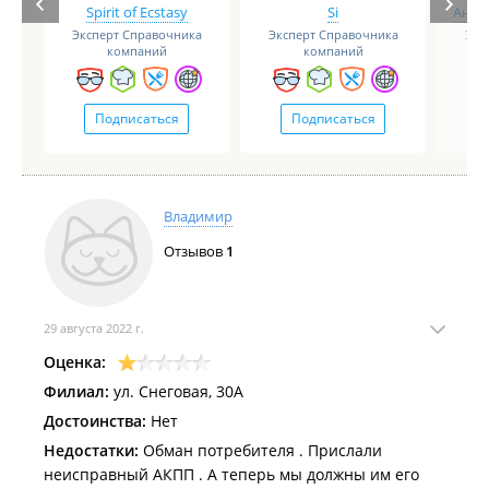
Spirit of Ecstasy
Si
Анге
Эксперт Справочника
Эксперт Справочника
Экс
компаний
компаний
Подписаться
Подписаться
Владимир
Отзывов
1
29 августа 2022 г.
Оценка:
Филиал:
ул. Снеговая, 30А
Достоинства:
Нет
Недостатки:
Обман потребителя . Прислали
неисправный АКПП . А теперь мы должны им его