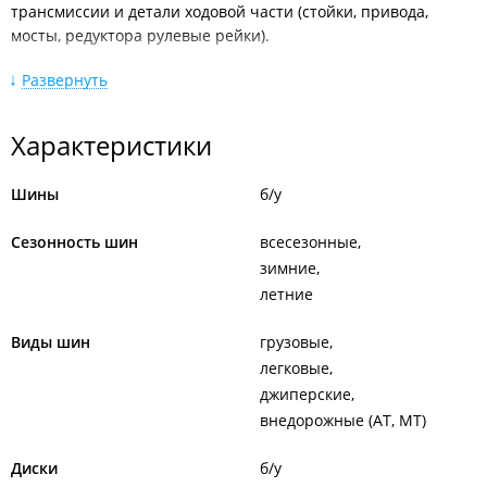
трансмиссии и детали ходовой части (стойки, привода,
мосты, редуктора рулевые рейки).
Компания отправляет через:
Развернуть
ТК "ЖелДорЭкспедиция";
ТК "Энергия";
Характеристики
ТК "ПЭК";
ТК "Грузовозов";
ТК "Берг";
Шины
б/у
Мелкие детали Почтой, EMS или любой ТК по желанию
заказчика.
Сезонность шин
всесезонные
Компания не отправляет заказы наложенным платежом.
зимние
Доставка запчастей в регионы через транспортные
летние
компании.
Виды шин
грузовые
ИП Илларионова М. Р.
легковые
джиперские
внедорожные (AT, MT)
Диски
б/у