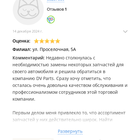
Отзывов
1
14 декабря 2024 г.
Оценка:
Филиал:
ул. Проселочная, 5А
Комментарий:
Недавно столкнулась с
необходимостью замены некоторых запчастей для
своего автомобиля и решила обратиться в
компанию DV Parts. Сразу хочу отметить, что
осталась очень довольна качеством обслуживания и
профессионализмом сотрудников этой торговой
компании.
Первым делом меня привлекло то, что ассортимент
запчастей у них действительно широк. Найти
нужную деталь было несложно благодаря удобному
Развернуть
каталогу на сайте. Я заказывала тормозные колодки