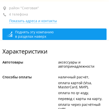
район "Снеговая", ул. Снеговая, 18Б
район "Снеговая"
4 телефона
железная лестница, 2-й этаж, оф. 11
Показать адреса и контакты
+7 914 702-99-18
+7 914 702-99-17
Поднять эту компанию
в разделах наверх
+7 (423) 272-99-18
+7 (423) 272-99-17
Характеристики
сегодня закрыто
Автотовары
аксессуары и
автопринадлежности
Способы оплаты
наличный расчёт
оплата картой (Visa,
MasterCard, МИР)
оплата по qr-коду
перевод с карты на карту
оплата через расчётный
счёт