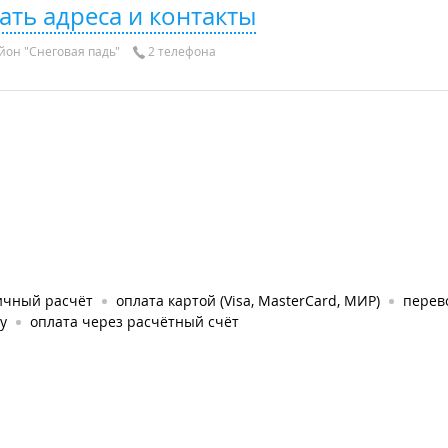
ать адреса и контакты
йон "Снеговая падь"
2 телефона
ичный расчёт
оплата картой (Visa, MasterCard, МИР)
перев
у
оплата через расчётный счёт