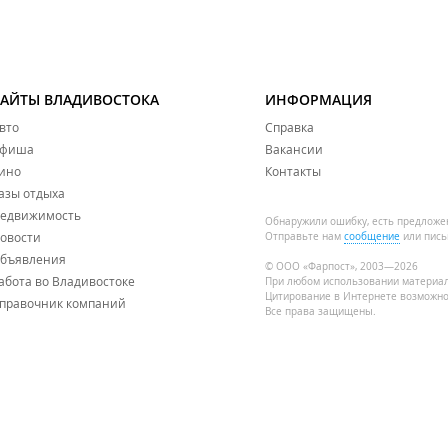
САЙТЫ ВЛАДИВОСТОКА
ИНФОРМАЦИЯ
вто
Справка
фиша
Вакансии
ино
Контакты
азы отдыха
едвижимость
Обнаружили ошибку, есть предложе
овости
Отправьте нам
сообщение
или пись
бъявления
© ООО «Фарпост», 2003—2026
абота во Владивостоке
При любом использовании материа
Цитирование в Интернете возможно
правочник компаний
Все права защищены.