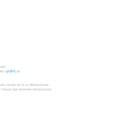
ния?
мо:
spr@VL.ru
лов
ссылка на VL.ru
обязательна.
 только при наличии гиперссылки.