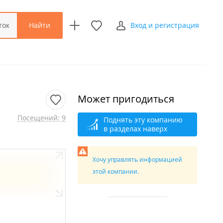
Найти
ток
Вход и регистрация
Может пригодиться
Посещений: 9
Поднять эту компанию
в разделах наверх
Хочу управлять информацией
этой компании.