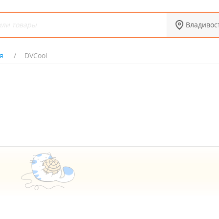
Владивос
я
DVCool