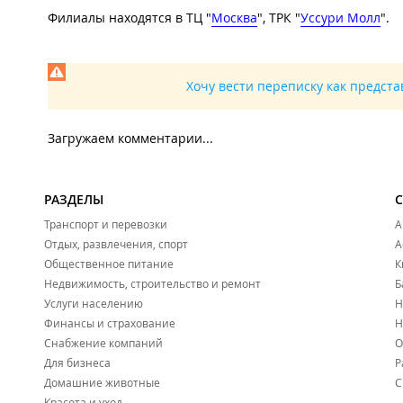
Филиалы находятся в ТЦ "
Москва
", ТРК "
Уссури Молл
".
Хочу вести переписку как предст
Загружаем комментарии...
РАЗДЕЛЫ
Транспорт и перевозки
А
Отдых, развлечения, спорт
А
Общественное питание
К
Недвижимость, строительство и ремонт
Б
Услуги населению
Н
Финансы и страхование
Н
Снабжение компаний
О
Для бизнеса
Р
Домашние животные
С
Красота и уход