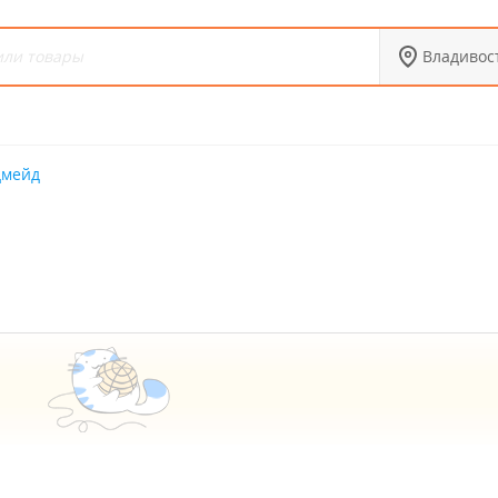
Владивос
дмейд