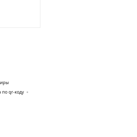
ниры
 по qr-коду