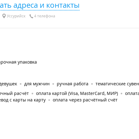
ать адреса и контакты
Уссурийск
4 телефона
арочная упаковка
 девушек
для мужчин
ручная работа
тематические суве
ичный расчёт
оплата картой (Visa, MasterCard, МИР)
оплата
вод с карты на карту
оплата через расчётный счёт