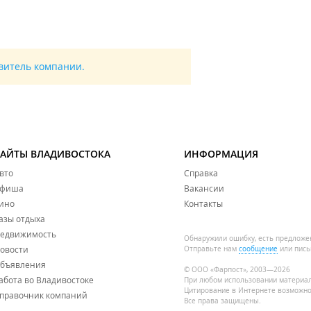
авитель компании.
САЙТЫ ВЛАДИВОСТОКА
ИНФОРМАЦИЯ
вто
Справка
фиша
Вакансии
ино
Контакты
азы отдыха
едвижимость
Обнаружили ошибку, есть предложе
овости
Отправьте нам
сообщение
или пись
бъявления
© ООО «Фарпост», 2003—2026
абота во Владивостоке
При любом использовании материа
Цитирование в Интернете возможно
правочник компаний
Все права защищены.