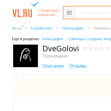
Справочник
компаний
VL.ru
Справочник
Полиграфия
DveGolovi
Ещё в разделах:
Полиграфия
Сувениры, подарки, хен
DveGolovi
Полиграфия
Описание
Отзывы