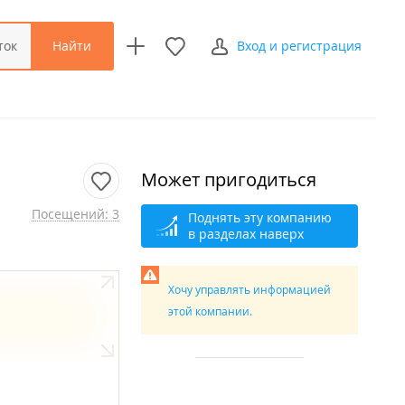
Найти
ток
Вход и регистрация
Может пригодиться
Посещений: 3
Поднять эту компанию
в разделах наверх
Хочу управлять информацией
этой компании.