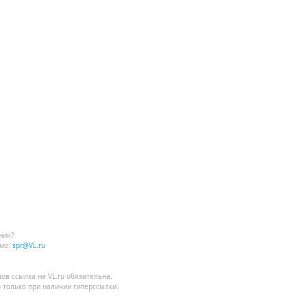
ния?
мо:
spr@VL.ru
лов
ссылка на VL.ru
обязательна.
 только при наличии гиперссылки.