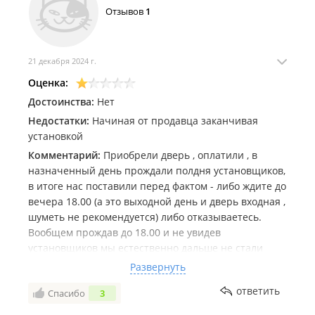
Отзывов
1
21 декабря 2024 г.
Оценка:
Достоинства:
Нет
Недостатки:
Начиная от продавца заканчивая
установкой
Комментарий:
Приобрели дверь , оплатили , в
назначенный день прождали полдня установщиков,
в итоге нас поставили перед фактом - либо ждите до
вечера 18.00 (а это выходной день и дверь входная ,
шуметь не рекомендуется) либо отказываетесь.
Вообщем прождав до 18.00 и не увидев
установщиков мы естественно дальше не стали
испытывать судьбу и нервы и отказались . Может и
Развернуть
к лучшему а то тут через один отзыв плохой .
ответить
Спасибо
3
Продавец консультант в магазине на звонки не
отвечал, ответил только по вотсапу что