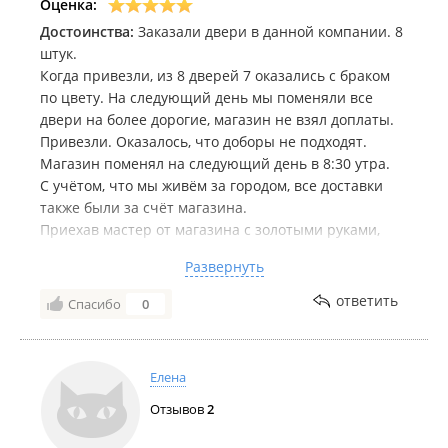
Оценка:
Достоинства:
Заказали двери в данной компании. 8
штук.
Когда привезли, из 8 дверей 7 оказались с браком
по цвету. На следующий день мы поменяли все
двери на более дорогие, магазин не взял доплаты.
Привезли. Оказалось, что доборы не подходят.
Магазин поменял на следующий день в 8:30 утра.
С учётом, что мы живём за городом, все доставки
также были за счёт магазина.
Приехав мастер от магазина с золотыми руками,
установил всё красиво, качественно и быстро.
Развернуть
Мастер изначально мог выйти через 3 недели, но
после покупки дверей связался самостоятельно и
ответить
Спасибо
0
сказал, что у него появилось окно и он готов за 2-3
дня всё установить.
Елена
Да, бывают ситуации не очень хорошие. Но как
достойно к ним подходит магазин. Спасибо!
Отзывов
2