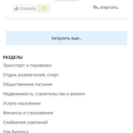
отказались переделывать, сославшись на то, что
ответить
Спасибо
7
проемы не так у меня сделаны, и вообще есть
нормы, которым они могут следовать, а то что из
под двери тапочки сидящего в туалете видно в
щель под дверью, это нормально!!!!!
И написать претензию не было возможности, так
Загрузить еще...
как договор на монтаж данная компания не
подписывает. И пришлось нам платить дважды за
переустановку дверей. Те же самые двери есть в
РАЗДЕЛЫ
любой другой компании, дернул черт заказать
Транспорт и перевозки
именно здесь.
Отдых, развлечения, спорт
Общественное питание
Недвижимость, строительство и ремонт
Услуги населению
Финансы и страхование
Снабжение компаний
Для бизнеса