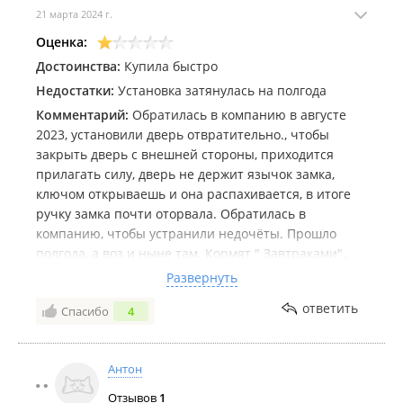
21 марта 2024 г.
Оценка:
Достоинства:
Купила быстро
Недостатки:
Установка затянулась на полгода
Комментарий:
Обратилась в компанию в августе
2023, установили дверь отвратительно., чтобы
закрыть дверь с внешней стороны, приходится
прилагать силу, дверь не держит язычок замка,
ключом открываешь и она распахивается, в итоге
ручку замка почти оторвала. Обратилась в
компанию, чтобы устранили недочёты. Прошло
полгода, а воз и ныне там. Кормят " Завтраками".,
хотя дополнительные 1,5 рублей за установку
Развернуть
попросили доплатить на месте. Так как не
ответить
Спасибо
4
устранены недоделки, не могу отремонтировать
откосы с внутренней стороны. Короче, установка
двери затянулась на полгода. Вот и доверяй потом
Антон
людям!
Отзывов
1