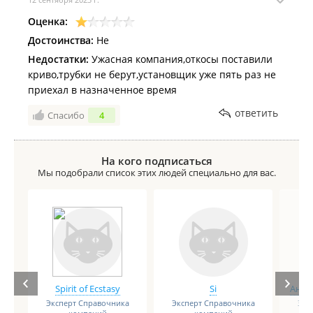
Оценка:
Достоинства:
Не
Недостатки:
Ужасная компания,откосы поставили
криво,трубки не берут,установщик уже пять раз не
приехал в назначенное время
ответить
Спасибо
4
На кого подписаться
Мы подобрали список этих людей специально для вас.
Spirit of Ecstasy
Si
Анге
Эксперт Справочника
Эксперт Справочника
Экс