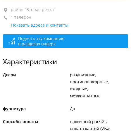
район "Вторая речка", ул. Русская, 87Г
район "Вторая речка"
1 телефон
ТЦ "Кит"
Показать адреса и контакты
+7 994 002-44-44
закрыто, откроется в 10:00
Поднять эту компанию
в разделах наверх
Характеристики
Двери
раздвижные
противопожарные
входные
межкомнатные
фурнитура
Да
Способы оплаты
наличный расчёт
оплата картой (Visa,