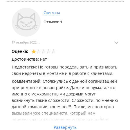
что ручки не те что были в заказе (покупали
черные, положили металлик) - менеджер ошибся #2.
Светлана
Мастера пришлось перенести (за каждый раз
оплачивая выезд из своего кармана). Ручки в
Отзывов
1
магазине обменяли, но пришлось из пригорода
ехать к этим товарищам.
При повторном вызове мастера на установке ручек
17 октября 2022 г.
снова произошел казус - в комплекте к ручке не
Оценка:
было рамки. Мастер произвел установку без нее,
Достоинства:
нет
так как вызывать мастера в третий раз за свой счет
не было желания.
Недостатки:
Не готовы переделывать и признавать
Написал в магазин с просьбой выдать рамку -
свои недочеты в монтаже и в работе с клиентами.
ответили отказом.
Комментарий:
Столкнулись с данной организацией
Если не хотите сталкиваться с вечными
при ремонте в новостройке. Даже и не думали, что
проблемами - обходите стороной эту компанию.
именно с межкомнатными дверями могут
Менеджеры и комплектовщики плевать хотели на
возникнуть такие сложности. Сложности, по мнению
то что вам привозят. Клиентоориентированность
данной компании, конечно!!!!. После, мы повторно
равна нулю.
вызывали уже специалиста, который нам
переделывал, то что меня не устроило в работе
"Дверь Мастер" и что они категорически
Развернуть