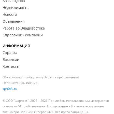
Базы отдыха
странах Азиатско-Тихоокеанского региона. Многие
Недвижимость
сотрудники института являются членами профильных
Новости
международных организаций (IAGOD, IUGS и др.),
редколлегий научных журналов. ДВГИ ДВО РАН является
Объявления
организатором ряда международных и всероссийских
Работа во Владивостоке
научных конференций. Большое количество публикаций
Справочник компаний
сотрудников, в соавторстве с иностранными учеными и
специалистами из других российских организаций, также
ИНФОРМАЦИЯ
свидетельствует о высокой степени вовлеченности
Справка
института в научные коллаборации.
Вакансии
ДВГИ ДВО РАН активно участвует в подготовке кадров для
Контакты
нужд геологической отрасли Дальневосточного
Федерального Округа. Многие ученые Института работают в
Обнаружили ошибку или у Вас есть предложения?
тесном сотрудничестве с университетами, читают лекции,
Напишите нам письмо:
проводят мероприятия по профессиональной ориентации
spr@VL.ru
молодежи (Фестивали Науки, профильные Олимпиады
школьников, Дни открытых лабораторий и т. п.).
© ООО "Фарпост", 2003—2026 При любом использовании материалов
ссылка на VL.ru обязательна. Цитирование в Интернете возможно
только при наличии гиперссылки. Все права защищены.