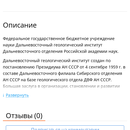
Описание
Федеральное государственное бюджетное учреждение
науки Дальневосточный геологический институт
Дальневосточного отделения Российской академии наук.
Дальневосточный геологический институт создан по
постановлению Президиума АН СССР от 4 сентябре 1959 г. в
составе Дальневосточного филиала Сибирского отделения
АН СССР на базе геологического отдела ДВФ АН СССР.
Большая заслуга в организации, становлении и развитии
института, формировании его основных направлений
Развернуть
принадлежит первому директору института – член-
корреспонденту АН СССР, Герою Социалистического Труда
Екатерине Александровне Радкевич
. В дальнейшем в
Отзывы
(0)
разные годы институт возглавляли такие известные ученые,
как академики РАН
В. Г. Моисеенко
и
А. Д. Щеглов
, член-
Подписаться на комментарии