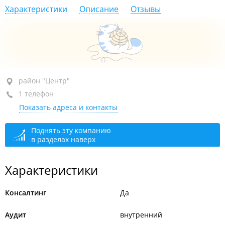
Характеристики
Описание
Отзывы
район "Центр", ул. Алеутская, 45А
район "Центр"
1 телефон
7-й этаж, оф. 711
Показать адреса и контакты
+7 (423) 240-00-53
сегодня закрыто
Поднять эту компанию
в разделах наверх
Характеристики
Консалтинг
Да
Аудит
внутренний