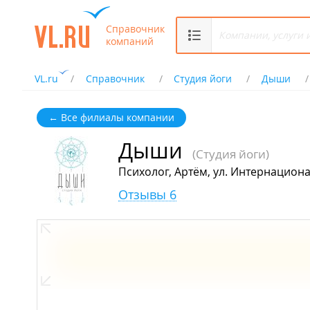
Справочник
компаний
VL.ru
Справочник
Студия йоги
Дыши
← Все филиалы компании
Дыши
(Студия йоги)
Психолог, Артём, ул. Интернациона
Отзывы 6