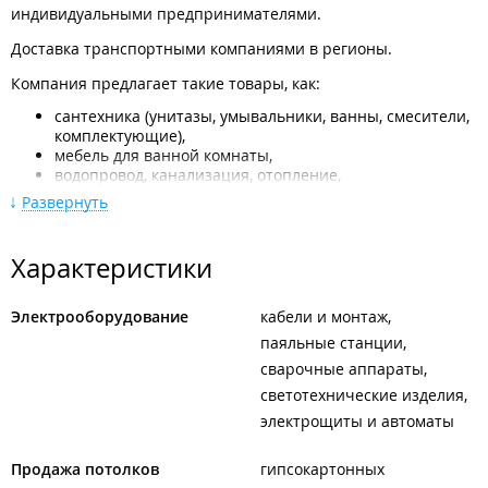
индивидуальными предпринимателями.
Доставка транспортными компаниями в регионы.
Компания предлагает такие товары, как:
сантехника (унитазы, умывальники, ванны, смесители,
комплектующие),
мебель для ванной комнаты,
водопровод, канализация, отопление,
аксессуары для ванной и кухни,
Развернуть
водонагреватели, запасные части,
водоочистители, фильтры,
электрика,
Характеристики
электрические теплые полы, терморегуляторы,
вентиляция (бытовые пластиковые системы, лючки,
решетки),
Электрооборудование
кабели и монтаж
строительные и отделочные материалы (шпатлевки,
паяльные станции
мастики, ГКЛ, ГВЛ, МДФ, пластик, металлопрофиль
сварочные аппараты
и др.),
крепежные материалы,
светотехнические изделия
тепло-гидроизоляция, кровля,
электрощиты и автоматы
напольные покрытия (ламинат, линолеум, плинтуса,
порожки),
Продажа потолков
инструмент (ручной, электрический, бензоинструмент),
гипсокартонных