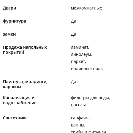
прокат, продажа,
хозтовары,
Двери
межкомнатные
карнизы,
садово-огородные принадлежности,
фурнитура
Да
пиломатериал,
межкомнатные двери,
замки, ручки, скобяные изделия,
замки
Да
лакокрасочные материалы, колеровка краски.
Продажа напольных
ламинат
ИП Маценко А. П.
покрытий
линолеум
паркет
наливные полы
Плинтуса, молдинги,
Да
карнизы
Канализация и
фильтры для воды
водоснабжение
насосы
Сантехника
санфаянс
ванны
трубы и фитинги