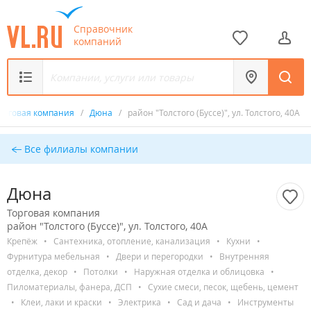
Справочник
компаний
орговая компания
/
Дюна
/
район "Толстого (Буссе)", ул. Толстого, 40А
Все филиалы компании
Дюна
Торговая компания
район "Толстого (Буссе)", ул. Толстого, 40А
Крепёж
•
Сантехника, отопление, канализация
•
Кухни
•
Фурнитура мебельная
•
Двери и перегородки
•
Внутренняя
отделка, декор
•
Потолки
•
Наружная отделка и облицовка
•
Пиломатериалы, фанера, ДСП
•
Сухие смеси, песок, щебень, цемент
•
Клеи, лаки и краски
•
Электрика
•
Сад и дача
•
Инструменты