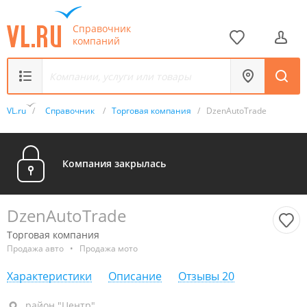
Справочник
компаний
VL.ru
/
Справочник
/
Торговая компания
/
DzenAutoTrade
Компания закрылась
DzenAutoTrade
Торговая компания
Продажа авто
•
Продажа мото
Характеристики
Описание
Отзывы
20
район "Центр", ул. Капитана Шефнера, 2А
район "Центр"