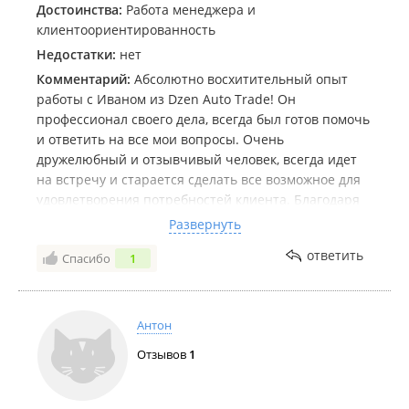
Достоинства:
Работа менеджера и
клиентоориентированность
Недостатки:
нет
Комментарий:
Абсолютно восхитительный опыт
работы с Иваном из Dzen Auto Trade! Он
профессионал своего дела, всегда был готов помочь
и ответить на все мои вопросы. Очень
дружелюбный и отзывчивый человек, всегда идет
на встречу и старается сделать все возможное для
удовлетворения потребностей клиента. Благодаря
его помощи мне удалось найти идеальный
Развернуть
автомобиль по отличной цене. Очень доволен
ответить
Спасибо
1
результатом и рекомендую Ивана как именно
такого менеджера, который искренне заботится о
своих клиентах.
Антон
Отзывов
1