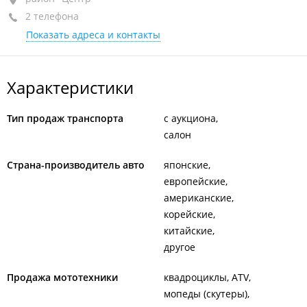
2 телефона
оф. 3
Показать адреса и контакты
+7 914 076-75-14
+7 950 289-52-64
Характеристики
Тип продаж транспорта
с аукциона
салон
Страна-производитель авто
японские
европейские
американские
корейские
китайские
другое
Продажа мототехники
квадроциклы, ATV
мопеды (скутеры)