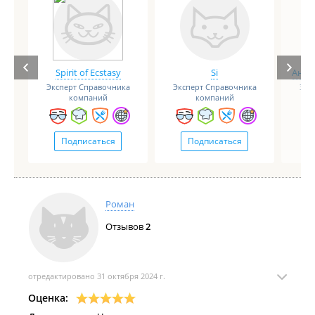
Spirit of Ecstasy
Si
Анге
Эксперт Справочника
Эксперт Справочника
Экс
компаний
компаний
Подписаться
Подписаться
Роман
Отзывов
2
отредактировано 31 октября 2024 г.
Оценка: