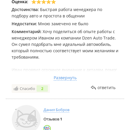
Оценка:
Достоинства:
Быстрая работа менеджера по
подбору авто и простота в общении
Недостатки:
Мною замечено не было
Комментарий:
Хочу поделиться об опыте работы с
менеджером Иваном из компании Dzen Auto Trade.
Он сумел подобрать мне идеальный автомобиль,
который полностью соответствует моим желаниям и
требованиям.
Иван проявил огромное внимание к деталям, помог
мне определиться с маркой и моделью машины,
Развернуть
учел все мои пожелания и предпочтения.
ответить
Спасибо
2
Благодаря его профессионализму и опыту, я смогла
приобрести автомобиль моей мечты по выгодной
цене.
Данил Бобров
Кроме того, Иван отличается прекрасным чувством
Отзывов
1
юмора и клиентоориентированностью. Он всегда
был готов ответить на все мои вопросы, помочь с