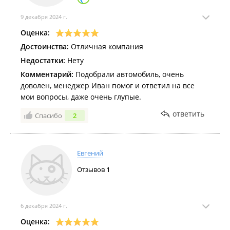
оформлением документов и обеспечить комфортное
обслуживание.
9 декабря 2024 г.
Оценка:
Я искренне благодарна Ивану за его
Достоинства:
Отличная компания
профессионализм, доброжелательность и
Недостатки:
Нету
индивидуальный подход. С уверенностью могу
рекомендовать его как надежного специалиста в
Комментарий:
Подобрали автомобиль, очень
сфере подбора автомобилей. Спасибо за отличную
доволен, менеджер Иван помог и ответил на все
работу!❤️
мои вопросы, даже очень глупые.
ответить
Спасибо
2
Евгений
Отзывов
1
6 декабря 2024 г.
Оценка: