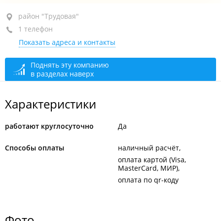
район "Трудовая", ул. 50 лет ВЛКСМ, 19А
район "Трудовая"
1 телефон
+7 996 423-90-15
Показать адреса и контакты
круглосуточно
Поднять эту компанию
в разделах наверх
Характеристики
работают круглосуточно
Да
Способы оплаты
наличный расчёт
оплата картой (Visa,
MasterCard, МИР)
оплата по qr-коду
Фото