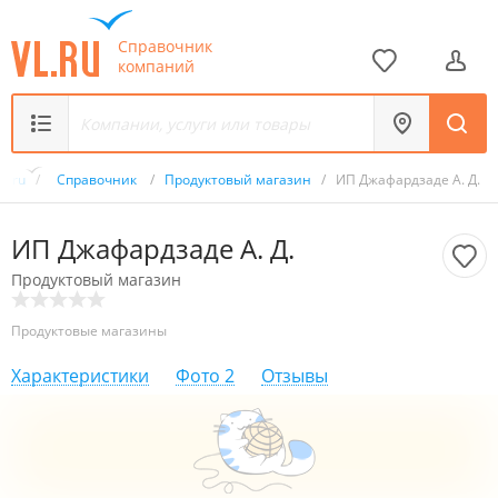
Справочник
компаний
VL.ru
/
Справочник
/
Продуктовый магазин
/
ИП Джафардзаде А. Д.
ИП Джафардзаде А. Д.
Продуктовый магазин
Продуктовые магазины
Характеристики
Фото
2
Отзывы