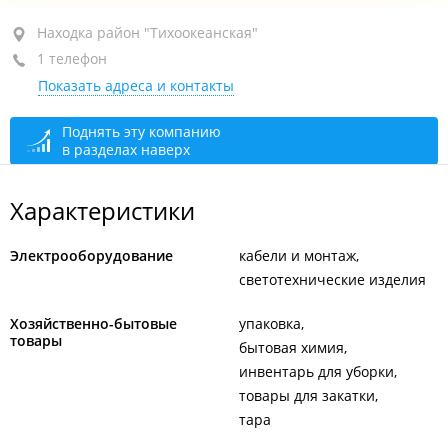
Находка, район "Тихоокеанская", пр-т Находкинский,
Находка район "Тихоокеанская"
44А
1 телефон
Показать адреса и контакты
+7 (423) 294-85-04
сегодня закрыто
Поднять эту компанию
в разделах наверх
Характеристики
Электрооборудование
кабели и монтаж
светотехнические изделия
Хозяйственно-бытовые
упаковка
товары
бытовая химия
инвентарь для уборки
товары для закатки
тара