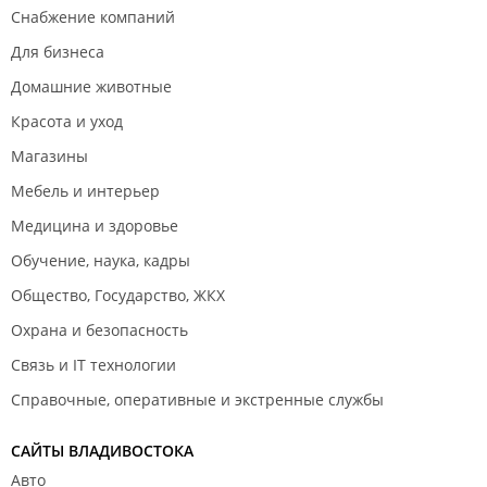
ответственность и целеустремленность;
Снабжение компаний
Развит институт менеджмента, менеджер в компании –
Для бизнеса
позиция очень ответственная и очень весомая.
Домашние животные
ООО "Джел".
Красота и уход
Магазины
Мебель и интерьер
Медицина и здоровье
Обучение, наука, кадры
Общество, Государство, ЖКХ
Охрана и безопасность
Связь и IT технологии
Справочные, оперативные и экстренные службы
САЙТЫ ВЛАДИВОСТОКА
Авто