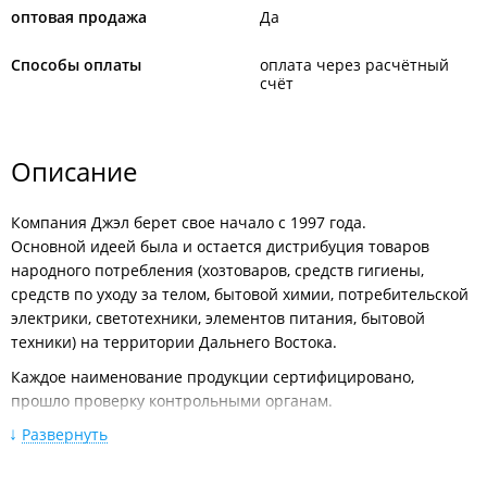
оптовая продажа
Да
Способы оплаты
оплата через расчётный
счёт
Описание
Компания Джэл берет свое начало с 1997 года.
Основной идеей была и остается дистрибуция товаров
народного потребления (хозтоваров, средств гигиены,
средств по уходу за телом, бытовой химии, потребительской
электрики, светотехники, элементов питания, бытовой
техники) на территории Дальнего Востока.
Каждое наименование продукции сертифицировано,
прошло проверку контрольными органам.
Развернуть
Преимущества работы с компанией:
возможность доставки;