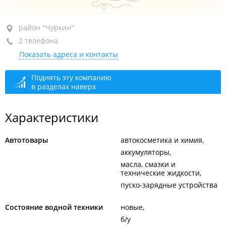
район "Чуркин", ул. Калинина, 279Б
район "Чуркин"
2 телефона
+7 (423) 254-99-29
Показать адреса и контакты
+7 902 524-99-29
открыто: 10:00–18:00
Поднять эту компанию
в разделах наверх
Характеристики
Автотовары
автокосметика и химия
аккумуляторы
масла, смазки и
технические жидкости
пуско-зарядные устройства
Состояние водной техники
новые
б/у