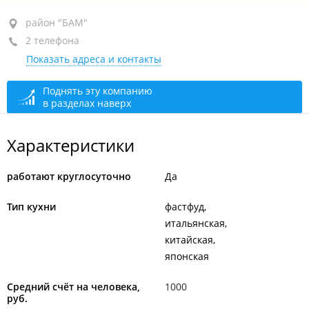
район "БАМ", ул. Тухачевского, 53
район "БАМ"
2 телефона
БЦ "Енисейский"
Показать адреса и контакты
+7 (423) 267-70-20
+7 914 707-76-37
администратор
Поднять эту компанию
в разделах наверх
круглосуточно
Характеристики
работают круглосуточно
Да
Тип кухни
фастфуд
итальянская
китайская
японская
Средний счёт на человека,
1000
руб.