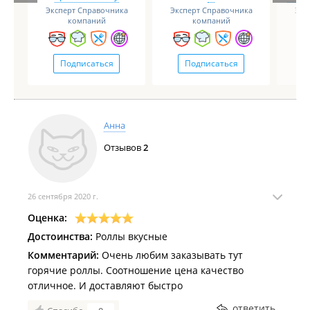
Эксперт Справочника
Эксперт Справочника
Экс
компаний
компаний
Подписаться
Подписаться
Анна
Отзывов
2
26 сентября 2020 г.
Оценка:
Достоинства:
Роллы вкусные
Комментарий:
Очень любим заказывать тут
горячие роллы. Соотношение цена качество
отличное. И доставляют быстро
ответить