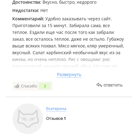
Достоинства:
Вкусно, быстро, недорого
Недостатки:
Нет
Комментарий:
Удобно заказывать через сайт.
Приготовили за 15 минут. Забирала сама, все
теплое. Ездили еще час после того как забрали
заказ, все осталось теплое, даже не остыло. Губажоу
выше всяких похвал. Мясо мягкое, кляр умеренный,
вкусный. Салат харбинский необычный вкус из-за
кинзы, но очень неплохо. Рис с овощами: рис
рассыпчатый, но мало овощей, яйца. Но тоже не
менее вкусно. Цена приятная, вес как и заявлено, на
Развернуть
двоих- 3 раза поесть😄 Единственное, не сразу
ответить
Спасибо
3
нашла вход, нет вывески, ввиду того, что это ***)
Екатерина
Отзывов
1