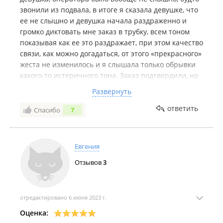
звонили из подвала, в итоге я сказала девушке, что
ее не слышно и девушка начала раздраженно и
громко диктовать мне заказ в трубку, всем тоном
показывая как ее это раздражает, при этом качество
связи, как можно догадаться, от этого «прекрасного»
жеста не изменилось и я слышала только обрывки
какого-то истеричного тона. Заказ подтвердили, но
из-за всей этой связи не правильно... ну или
Развернуть
привезли не правильно... не знаю, короче как так
получилось. В любом случае, сотрудница на
ответить
Спасибо
7
телефоне вывела из себя, и повела себя
максимально непрофессионально.
Евгения
Отзывов
3
отредактировано 6 июня 2023 г.
Оценка: